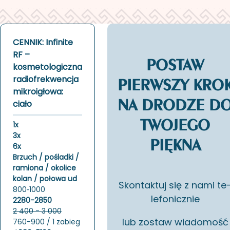
CENNIK: Infinite
RF –
POSTAW
kosmetologiczna
radiofrekwencja
PIERWSZY KRO
mikroigłowa:
NA DRODZE D
ciało
TWOJEGO
1x
3x
PIĘKNA
6x
Brzuch / pośladki /
ramiona / okolice
kolan / połowa ud
Skon­tak­tuj się z nami te
800‑1000
le­fo­nicz­nie
2280-2850
2 400 - 3 000
lub zo­staw wia­do­mość
760-900 / 1 zabieg