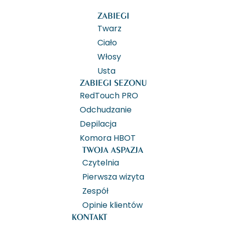
piękną
przyjemniej
i zmiany
ZABIEGI
skórą dzięki
:) Dowiedz
w codzien
codziennej,
się więcej
funkcjono
Twarz
profesjonalnej
o zabiegach
dające
Ciało
pielęgnacji
urządzeniem
ukojenie
Włosy
w swoim
Cellactor
i ochron
Usta
domu.
z wykorzystaniem
skórze.
ZABIEGI SEZONU
nowych
procedur
RedTouch PRO
zabiegowych.
Odchudzanie
[archiwum]
Depilacja
Komora HBOT
TWOJA ASPAZJA
Czytelnia
Pierwsza wizyta
Zespół
Opinie klientów
KONTAKT