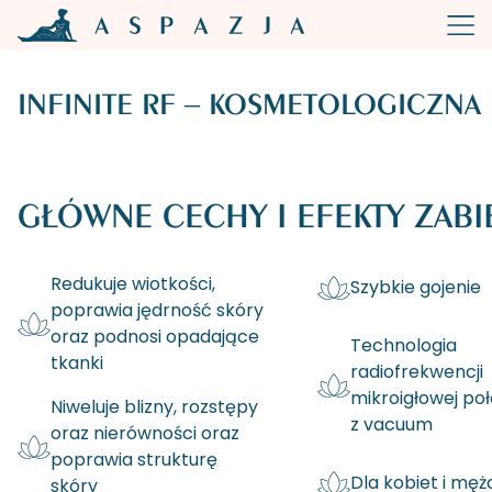
INFINITE RF – KOSMETOLOGICZNA
GŁÓWNE CECHY I EFEKTY ZABI
Redukuje wiotkości,
Szybkie gojenie
poprawia jędrność skóry
oraz podnosi opadające
Technologia
tkanki
radiofrekwencji
mikroigłowej po
Niweluje blizny, rozstępy
z vacuum
oraz nierówności oraz
poprawia strukturę
Dla kobiet i mę
skóry