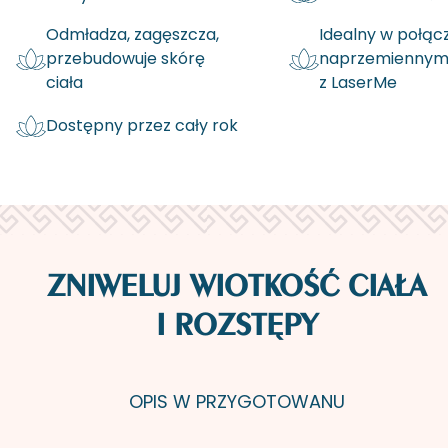
Odmładza, zagęszcza,
Idealny w połąc
przebudowuje skórę
naprzemienny
ciała
z LaserMe
Dostępny przez cały rok
ZNIWELUJ WIOTKOŚĆ CIAŁA
I ROZSTĘPY
OPIS W PRZY­GO­TO­WA­NU