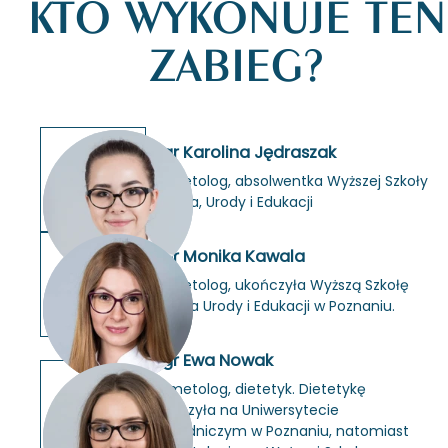
KTO WYKONUJE TEN
ZABIEG?
mgr Karolina Jędraszak
ko­sme­to­log, ab­sol­went­ka Wyż­szej Szko­ły
Zdro­wia, Urody i Edu­ka­cji
mgr Monika Kawala
ko­sme­to­log, ukoń­czy­ła Wyż­szą Szko­łę
Zdro­wia Urody i Edu­ka­cji w Po­zna­niu.
mgr Ewa Nowak
ko­sme­to­log, die­te­tyk. Die­te­ty­kę
ukoń­czy­ła na Uni­wer­sy­te­cie
Przy­rod­ni­czym w Po­zna­niu, na­to­miast