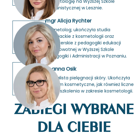
ko­sme­to­lo­gię na Wyż­szej Szko­le
Hu­ma­ni­stycz­nej w Lesz­nie.
mgr Alicja Rychter
ko­sme­to­log; ukoń­czy­ła stu­dia
li­cen­cjac­kie z ko­sme­to­lo­gii oraz
ma­gi­ster­skie z pe­da­go­gi­ki edu­ka­cji
proz­dro­wot­nej w Wyż­szej Szko­le
Pe­da­go­gi­ki i Ad­mi­ni­stra­cji w Po­zna­niu.
Joanna Osik
spe­cja­li­sta pie­lę­gna­cji skóry. Ukoń­czy­ła
stu­dium ko­sme­tycz­ne, jak rów­nież licz­ne
kursy i szko­le­nia w za­kre­sie ko­sme­to­lo­gii.
ZABIEGI WYBRANE
DLA CIEBIE