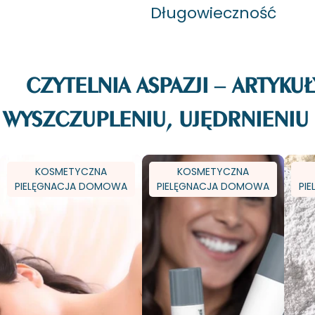
Długowieczność
CZYTELNIA ASPAZJI – ARTYKUŁ
WYSZCZUPLENIU, UJĘDRNIENIU 
KOSMETYCZNA
KOSMETYCZNA
PIELĘGNACJA DOMOWA
PIELĘGNACJA DOMOWA
PI