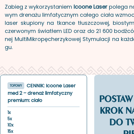
Za­bieg z wykorzystaniem
Icoone Laser
po­le­ga na
wym dre­na­żu lim­fa­tycz­nym ca­łe­go ciała wzmo
laser sku­pio­ny na tkan­ce tłusz­czo­wej, bio­sty­m
czer­wo­nym świa­tłem LED oraz do 21 600 bodź­có
nej Mul­ti­Mi­kro­pę­che­rzy­ko­wej Sty­mu­la­cji na każ
gu.
CENNIK: Icoone Laser
TOPOWY
med 2 – drenaż limfatyczny
POSTAW
premium: ciało
KROK N
1x
5x
DO T
10x
PI
15x