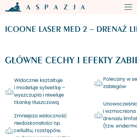
ICOONE LASER MED 2 – DRENAŻ L
GŁÓWNE CECHY I EFEKTY ZABI
Polecany w ser
Widocznie kształtuje
zabiegów
i modeluje sylwetkę –
wyszczupla i niweluje
tkankę tłuszczową
Unowocześni
i wzmocniona
Zmniejsza widoczność
drenażu limf
niedoskonałości np.
(tzw. enderm
cellulitu, rozstępów,