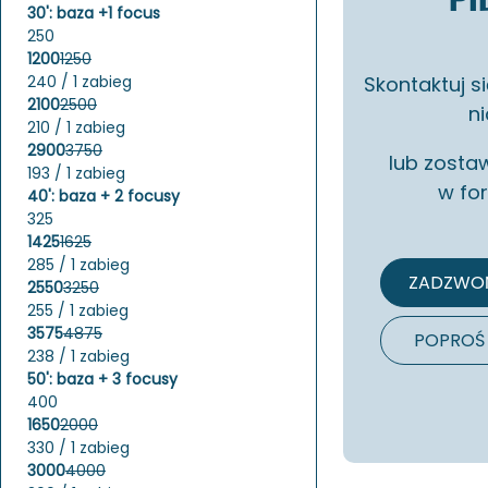
30': baza +1 focus
250
1200
1250
Skon­tak­tuj s
240 / 1 zabieg
2100
2500
ni
210 / 1 zabieg
2900
3750
lub zo­sta
193 / 1 zabieg
w for
40': baza + 2 focusy
325
1425
1625
285 / 1 zabieg
ZADZWOŃ
2550
3250
255 / 1 zabieg
3575
4875
POPROŚ
238 / 1 zabieg
50': baza + 3 focusy
400
1650
2000
330 / 1 zabieg
3000
4000