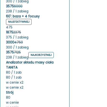
300 / 1 zabieg
3575
6000
238 / 1 zabieg
60': baza + 4 focusy
NAJEFEKTYWNIEJ
475
1875
2375
375 / 1 zabieg
3000
4750
300 / 1 zabieg
3575
7125
NAJKORZYSTNIEJ
238 / 1 zabieg
Analizator składu masy ciała
TANITA
80 / 1 zab
80 / 1 zab
w cenie x2
w cenie x2
Strój
80
w cenie