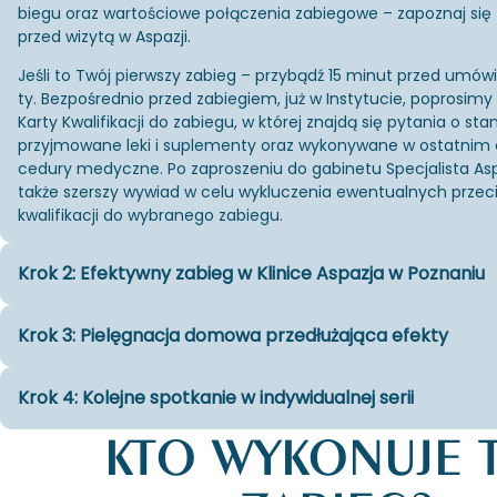
bie­gu oraz war­to­ścio­we po­łą­cze­nia za­bie­go­we – za­po­znaj się
przed wi­zy­tą w Aspa­zji.
Jeśli to Twój pierw­szy za­bieg – przy­bądź 15 minut przed umó­
ty. Bez­po­śred­nio przed za­bie­giem, już w In­sty­tu­cie, po­pro­si­my
Karty Kwa­li­fi­ka­cji do za­bie­gu, w któ­rej znaj­dą się py­ta­nia o sta
przyj­mo­wa­ne leki i su­ple­men­ty oraz wy­ko­ny­wa­ne w ostat­nim c
ce­du­ry me­dycz­ne. Po za­pro­sze­niu do ga­bi­ne­tu Spe­cja­li­sta Asp
także szer­szy wy­wiad w celu wy­klu­cze­nia ewen­tu­al­nych prze­
kwa­li­fi­ka­cji do wy­bra­ne­go za­bie­gu.
Krok 2: Efektywny zabieg w Klinice Aspazja w Poznaniu
Krok 3: Pielęgnacja domowa przedłużająca efekty
Krok 4: Kolejne spotkanie w indywidualnej serii
KTO WYKONUJE 