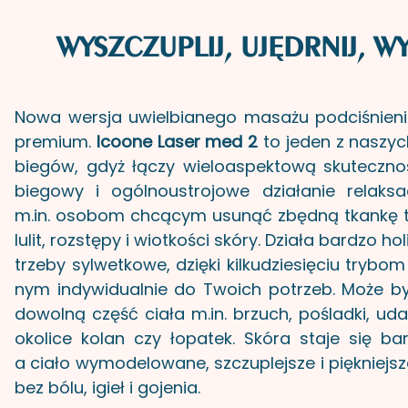
WYSZCZUPLIJ, UJĘDRNIJ, W
Nowa wer­sja uwiel­bia­ne­go ma­sa­żu pod­ci­śnie­n
pre­mium.
Icoone Laser med 2
to jeden z na­szy
bie­gów, gdyż łączy wie­lo­aspek­to­wą sku­tecz­n
bie­go­wy i ogól­no­ustro­jo­we dzia­ła­nie re­lak­sa­
m.in. oso­bom chcą­cym usu­nąć zbęd­ną tkan­kę t
lu­lit, roz­stę­py i wiot­ko­ści skóry. Dzia­ła bar­dzo ho
trze­by syl­wet­ko­we, dzię­ki kil­ku­dzie­się­ciu try­b
nym in­dy­wi­du­al­nie do Two­ich po­trzeb. Może b
do­wol­ną część ciała m.in. brzuch, po­ślad­ki, uda,
oko­li­ce kolan czy ło­pa­tek. Skóra staje się bar­
a ciało wy­mo­de­lo­wa­ne, szczu­plej­sze i pięk­niej­
bez bólu, igieł i go­je­nia.