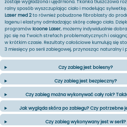
zo­sta­je wy­gła­dzo­na i ujędr­nio­na. Tkan­ka tłusz­czo­wa roz
ral­ny spo­sób wy­szczu­pla­jąc ciało i mo­de­lu­jąc syl­wet­k
Laser med 2
to również
po­bu­dzo­ne fi­bro­bla­sty do pro­d
la­ge­nu i ela­sty­ny od­mła­dza­jąc skórę ca­łe­go ciała. Dzię­ki
pro­gra­mów
Icoone Laser
, mo­że­my in­dy­wi­du­al­nie do­b
jąc się na Two­ich stre­fach pro­ble­ma­tycz­nych i osią­gną
w krót­kim cza­sie. Re­zul­ta­ty ca­ło­ścio­we ku­mu­lu­ją się 
Czy zabieg jest bolesny?
Czy zabieg jest bezpieczny?
Czy zabieg można wykonywać cały rok? Takż
Jak wygląda skóra po zabiegu? Czy potrzebne je
Czy zabieg wykonywany jest w serii?