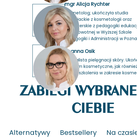
mgr Alicja Rychter
ko­sme­to­log; ukoń­czy­ła stu­dia
li­cen­cjac­kie z ko­sme­to­lo­gii oraz
ma­gi­ster­skie z pe­da­go­gi­ki edu­ka­cj
proz­dro­wot­nej w Wyż­szej Szko­le
Pe­da­go­gi­ki i Ad­mi­ni­stra­cji w Po­zna
Joanna Osik
spe­cja­li­sta pie­lę­gna­cji skóry. Ukoń
stu­dium ko­sme­tycz­ne, jak rów­nież
kursy i szko­le­nia w za­kre­sie ko­sme­to
ZABIEGI WYBRANE
CIEBIE
Alternatywy
Bestsellery
Na czasi