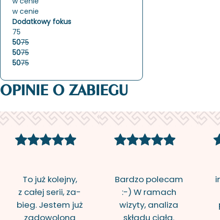
w cenie
w cenie
Dodatkowy fokus
75
50
75
50
75
50
75
OPINIE O ZABIEGU
To już ko­lej­ny,
Bar­dzo po­le­cam
i
z całej serii, za­
:-) W ra­mach
bieg. Je­stem już
wi­zy­ty, ana­li­za
za­do­wo­lo­na
skła­du ciała.