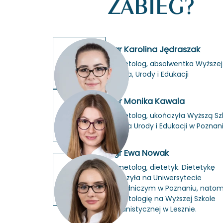
ZABIEG?
mgr Karolina Jędraszak
ko­sme­to­log, ab­sol­went­ka Wyż­szej
Zdro­wia, Urody i Edu­ka­cji
mgr Monika Kawala
ko­sme­to­log, ukoń­czy­ła Wyż­szą Sz
Zdro­wia Urody i Edu­ka­cji w Po­zna­n
mgr Ewa Nowak
ko­sme­to­log, die­te­tyk. Die­te­ty­kę
ukoń­czy­ła na Uni­wer­sy­te­cie
Przy­rod­ni­czym w Po­zna­niu, na­to­
ko­sme­to­lo­gię na Wyż­szej Szko­le
Hu­ma­ni­stycz­nej w Lesz­nie.