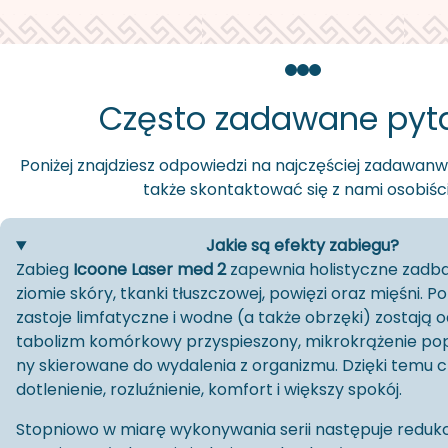
Często zadawane pyt
Po­ni­żej znaj­dziesz od­po­wie­dzi na naj­czę­ściej za­da­wan­
także skon­tak­to­wać się z nami oso­bi­śc
Jakie są efekty zabiegu?
Za­bieg
Icoone Laser med 2
za­pew­nia ho­li­stycz­ne za­db
zio­mie skóry, tkan­ki tłusz­czo­wej, po­wię­zi oraz mię­śni. P
za­sto­je lim­fa­tycz­ne i wodne (a także obrzę­ki) zo­sta­ją
ta­bo­lizm ko­mór­ko­wy przy­spie­szo­ny, mi­kro­krą­że­nie po­
ny skie­ro­wa­ne do wy­da­le­nia z or­ga­ni­zmu. Dzię­ki temu c
Stop­nio­wo w miarę wy­ko­ny­wa­nia serii na­stę­pu­je re­duk­cja