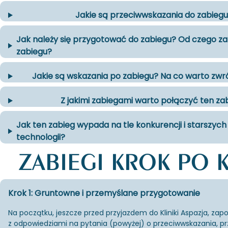
Jakie są przeciwwskazania do zabieg
Jak należy się przygotować do zabiegu? Od czego za
zabiegu?
Jakie są wskazania po zabiegu? Na co warto zw
Z jakimi zabiegami warto połączyć ten za
Jak ten zabieg wypada na tle konkurencji i starszych 
technologii?
ZABIEGI KROK PO 
Krok 1: Gruntowne i przemyślane przygotowanie
Na po­cząt­ku, jesz­cze przed przy­jaz­dem do Kli­ni­ki Aspa­zja, za­po
z od­po­wie­dzia­mi na py­ta­nia (po­wy­żej) o prze­ciw­wska­za­nia, p