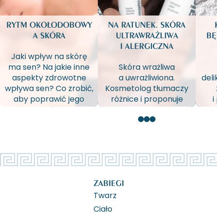
RYTM OKOŁODOBOWY
NA RATUNEK. SKÓRA
A SKÓRA
ULTRAWRAŻLIWA
BĘ
I ALERGICZNA
Jaki wpływ na skórę
ma sen? Na jakie inne
Skóra wrażliwa
aspekty zdrowotne
a uwrażliwiona.
del
wpływa sen? Co zrobić,
Kosmetolog tłumaczy
aby poprawić jego
różnice i proponuje
i
jakość?
pielęgnację i zmiany
e
w codziennym
Cie
funkcjonowaniu dające
d
ukojenie i ochronę
skórze.
pi
ZABIEGI
Twarz
Ciało