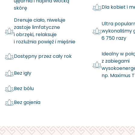
ujędrnia i napina wiotką
Dla kobiet i 
skórę
Drenuje ciało, niweluje
Ultra popular
zastoje limfatyczne
wykonaliśmy g
i obrzęki, relaksuje
6 750 razy
i rozluźnia powięź i mięśnie
Idealny w poł
Dostępny przez cały rok
z zabiegami
wysokoenerg
Bez igły
np. Maximus T
Bez bólu
Bez gojenia