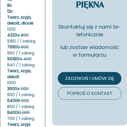
PIĘKNA
8x
12x
Twarz, szyja,
dekolt, dłonie
Skon­tak­tuj się z nami te­
1200
le­fo­nicz­nie
4320
4 800
1080 / 1 zabieg
lub zo­staw wia­do­mość
7680
9 600
960 / 1 zabieg
w for­mu­la­rzu
10080
14 400
840 / 1 zabieg
Twarz, szyja,
dekolt
ZADZWOŃ I UMÓW SIĘ
1000
3600
4 000
POPROŚ O KONTAKT
900 / 1 zabieg
6400
8 000
800 / 1 zabieg
8400
12 000
700 / 1 zabieg
Twarz, szyja