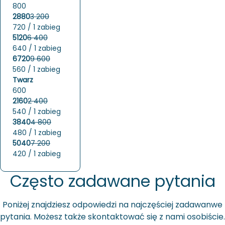
800
2880
3 200
720 / 1 zabieg
5120
6 400
640 / 1 zabieg
6720
9 600
560 / 1 zabieg
Twarz
600
2160
2 400
540 / 1 zabieg
3840
4 800
480 / 1 zabieg
5040
7 200
420 / 1 zabieg
Często zadawane pytania
Po­ni­żej znaj­dziesz od­po­wie­dzi na naj­czę­ściej za­da­wan­we
py­ta­nia. Mo­żesz także skon­tak­to­wać się z nami oso­bi­ście.