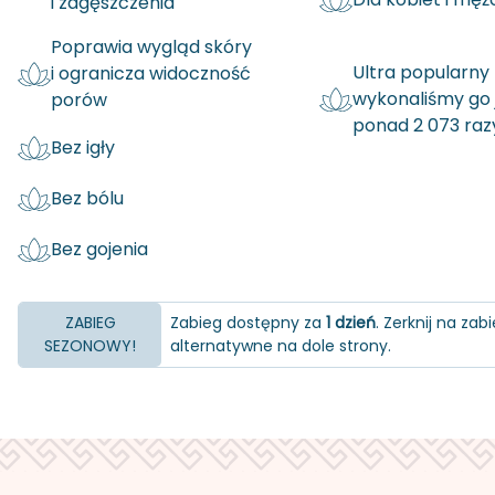
i zagęszczenia
Poprawia wygląd skóry
Ultra popularny
i ogranicza widoczność
wykonaliśmy go 
porów
ponad 2 073 raz
Bez igły
Bez bólu
Bez gojenia
ZABIEG
Zabieg dostępny za
1 dzień
. Zerknij na zabi
SEZONOWY!
alternatywne na dole strony.