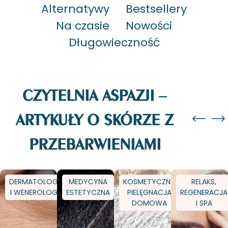
Alternatywy
Bestsellery
Na czasie
Nowości
Długowieczność
CZYTELNIA ASPAZJI –
ARTYKUŁY O SKÓRZE Z
PRZEBARWIENIAMI
DERMATOLOGIA
MEDYCYNA
KOSMETYCZNA
RELAKS,
I WENEROLOGIA
ESTETYCZNA
PIELĘGNACJA
REGENERACJA
DOMOWA
I SPA