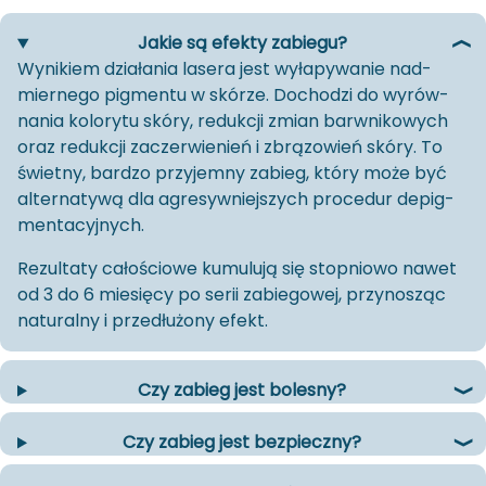
Jakie są efekty zabiegu?
Wy­ni­kiem dzia­ła­nia la­se­ra jest wy­ła­py­wa­nie nad­
mier­ne­go pig­men­tu w skó­rze. Do­cho­dzi do wy­rów­
na­nia ko­lo­ry­tu skóry, re­duk­cji zmian barw­ni­ko­wych
oraz re­duk­cji za­czer­wie­nień i zbrą­zo­wień skóry. To
świet­ny, bar­dzo przy­jem­ny za­bieg, który może być
al­ter­na­ty­wą dla agre­syw­niej­szych pro­ce­dur de­pig­
men­ta­cyj­nych.
Re­zul­ta­ty ca­ło­ścio­we ku­mu­lu­ją się stop­nio­wo nawet
od 3 do 6 mie­się­cy po serii za­bie­go­wej, przy­no­sząc
na­tu­ral­ny i prze­dłu­żo­ny efekt.
Czy zabieg jest bolesny?
Czy zabieg jest bezpieczny?