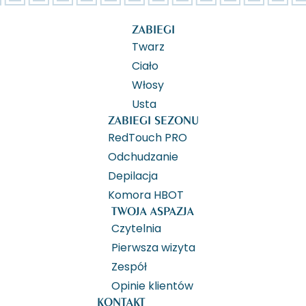
także
znaczący
Ciesz się
Jeszcze
terapie
wpływ na
piękną
lepsza
ZABIEGI
pomocne
ich
skórą dzięki
tekstura
przy walce
samoocenę.
codziennej,
i gładkość
Twarz
z przebarwieniami
Im więcej
profesjonalnej
skóry!
Ciało
oraz
przebarwień
pielęgnacji
Jeszcze
Włosy
sposoby
na skórze,
w swoim
bardziej
Usta
prewencji.
tym mniej
domu.
spłycone
ZABIEGI SEZONU
Ciesz się
atrakcyjna
blizny!
równym
czuje się
Jeszcze
RedTouch PRO
kolorytem
dana osoba.
lepiej
Odchudzanie
skóry.
Rynek
wyrównany
Depilacja
oferuje
koloryt
Komora HBOT
szeroką
skóry!
gamę
TWOJA ASPAZJA
[archiwum]
przeróżnych
Czytelnia
zabiegów,
Pierwsza wizyta
co nie
Zespół
ułatwia Ci
Opinie klientów
wyboru.
Więc na co
KONTAKT