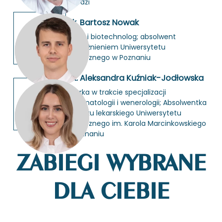
w Łodzi
lek. Bartosz Nowak
le­karz i bio­tech­no­log; ab­sol­went
z wy­róż­nie­niem Uni­wer­sy­te­tu
Me­dycz­ne­go w Po­zna­niu
lek. Aleksandra Kuźniak-Jodłowska
le­kar­ka w trak­cie spe­cja­li­za­cji
z der­ma­to­lo­gii i we­ne­ro­lo­gii; Ab­sol­went­ka
kie­run­ku le­kar­skie­go Uni­wer­sy­te­tu
Me­dycz­ne­go im. Ka­ro­la Mar­cin­kow­skie­go
w Po­zna­niu
ZABIEGI WYBRANE
DLA CIEBIE