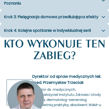
Poznaniu
Krok 3: Pielęgnacja domowa przedłużająca efekty
Krok 4: Kolejne spotkanie w indywidualnej serii
KTO WYKONUJE TEN
ZABIEG?
Dyrektor od spraw medycznych lek.
med. Przemysław Trzeciak
dy­rek­tor ds. me­dycz­nych,
współ­za­ło­ży­ciel In­sty­tu­tu Zdro­wia i Urody
Aspa­zja, dermatolog-​wenerolog
z wie­lo­let­nią prak­ty­ką; ab­sol­went WAM-u