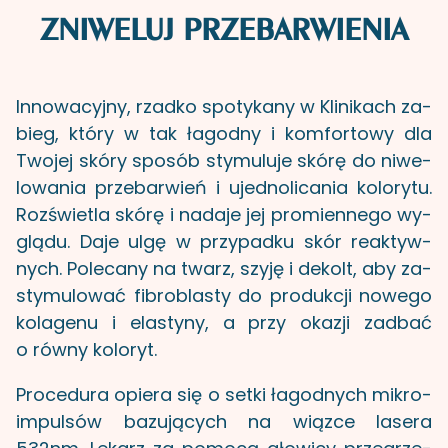
ZNIWELUJ PRZEBARWIENIA
In­no­wa­cyj­ny, rzad­ko spo­ty­ka­ny w Kli­ni­kach za­
bieg, który w tak ła­god­ny i kom­for­to­wy dla
Two­jej skóry spo­sób sty­mu­lu­je skórę do ni­we­
lo­wa­nia prze­bar­wień i ujed­no­li­ca­nia ko­lo­ry­tu.
Roz­świe­tla skórę i na­da­je jej pro­mien­ne­go wy­
glą­du. Daje ulgę w przy­pad­ku skór re­ak­tyw­
nych. Po­le­ca­ny na twarz, szyję i de­kolt, aby za­
sty­mu­lo­wać fi­bro­bla­sty do pro­duk­cji no­we­go
ko­la­ge­nu i ela­sty­ny, a przy oka­zji za­dbać
o równy ko­lo­ryt.
Pro­ce­du­ra opie­ra się o setki ła­god­nych mi­kro­
im­pul­sów ba­zu­ją­cych na wiąz­ce la­se­ra