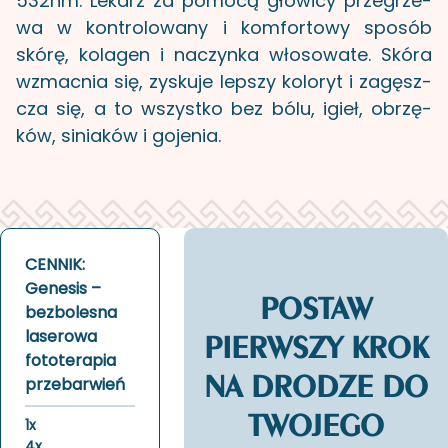
532nm. Le­karz za po­mo­cą gło­wi­cy prze­grze­
wa w kon­tro­lo­wa­ny i kom­for­to­wy spo­sób
skórę, ko­la­gen i na­czyn­ka wło­so­wa­te. Skóra
wzmac­nia się, zy­sku­je lep­szy ko­lo­ryt i za­gęsz­
cza się, a to wszyst­ko bez bólu, igieł, obrzę­
ków, si­nia­ków i go­je­nia.
CENNIK:
Genesis –
POSTAW
bezbolesna
laserowa
PIERWSZY KROK
fototerapia
NA DRODZE DO
przebarwień
TWOJEGO
1x
4x