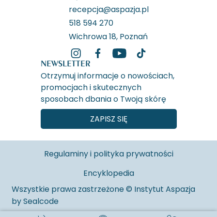
się
recepcja@aspazja.pl
zdecydować?
518 594 270
[archiwum]
Wichrowa 18, Poznań
NEWSLETTER
Otrzymuj informacje o nowościach,
promocjach i skutecznych
sposobach dbania o Twoją skórę
ZAPISZ SIĘ
Regulaminy i polityka prywatności
Encyklopedia
Wszystkie prawa zastrzeżone © Instytut Aspazja
by
Sealcode