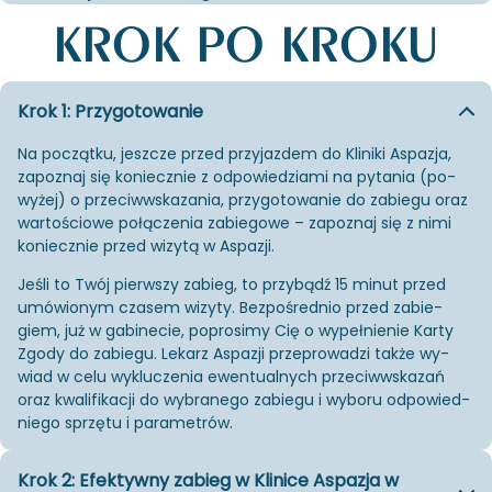
KROK PO KROKU
Krok 1: Przygotowanie
Na po­cząt­ku, jesz­cze przed przy­jaz­dem do Kli­ni­ki Aspa­zja,
za­po­znaj się ko­niecz­nie z od­po­wie­dzia­mi na py­ta­nia (po­
wy­żej) o prze­ciw­wska­za­nia, przy­go­to­wa­nie do za­bie­gu oraz
war­to­ścio­we po­łą­cze­nia za­bie­go­we – za­po­znaj się z nimi
ko­niecz­nie przed wi­zy­tą w Aspa­zji.
Jeśli to Twój pierw­szy za­bieg, to przy­bądź 15 minut przed
umó­wio­nym cza­sem wi­zy­ty. Bez­po­śred­nio przed za­bie­
giem, już w ga­bi­ne­cie, po­pro­si­my Cię o wy­peł­nie­nie Karty
Zgody do za­bie­gu. Le­karz Aspa­zji prze­pro­wa­dzi także wy­
wiad w celu wy­klu­cze­nia ewen­tu­al­nych prze­ciw­wska­zań
oraz kwa­li­fi­ka­cji do wy­bra­ne­go za­bie­gu i wy­bo­ru od­po­wied­
nie­go sprzę­tu i pa­ra­me­trów.
Krok 2: Efektywny zabieg w Klinice Aspazja w