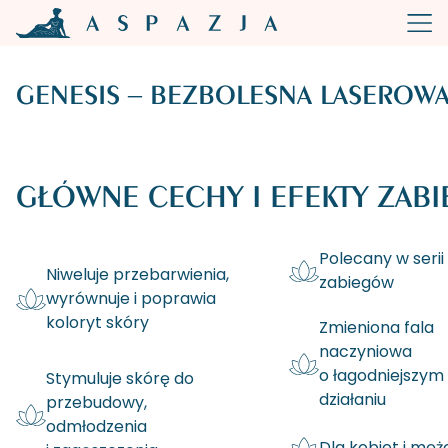
GENESIS – BEZBOLESNA LASEROW
GŁÓWNE CECHY I EFEKTY ZABI
Polecany w serii
Niweluje przebarwienia,
zabiegów
wyrównuje i poprawia
koloryt skóry
Zmieniona fala
naczyniowa
o łagodniejszym
Stymuluje skórę do
działaniu
przebudowy,
odmłodzenia
Dla kobiet i mę