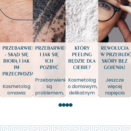
PRZEBARWIENIA
PRZEBARWIENIA
KTÓRY
REWOLUCJA
- SKĄD SIĘ
I JAK SIĘ
PEELING
W PRZEBUD
BIORĄ I JAK
ICH
BĘDZIE DLA
SKÓRY BEZ
IM
POZBYĆ
CIEBIE?
GOJENIA!
PRZECIWDZIAŁAĆ
Przebarwienia
Kosmetolog
Jeszcze
Kosmetolog
są
o domowym,
więcej
omawia
problemem,
delikatnym
napięcia
typy
z którym
złuszczaniu
skóry!
przebarwień
boryka się
zwiększającym
Jeszcze
i sposób ich
wiele ludzi
i przedłużającym
lepsza
powstawania.
na świecie
efekty
redukcja
Wskazuje
i który ma
zabiegowe.
zmarszczek!