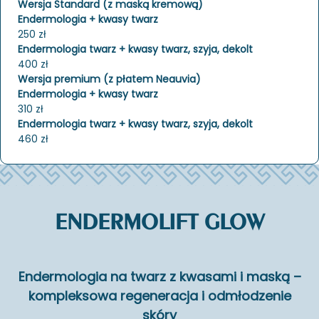
Wersja Standard (z maską kremową)
Endermologia + kwasy twarz
250 zł
Endermologia twarz + kwasy twarz, szyja, dekolt
400 zł
Wersja premium (z płatem Neauvia)
Endermologia + kwasy twarz
310 zł
Endermologia twarz + kwasy twarz, szyja, dekolt
460 zł
ENDERMOLIFT GLOW
En­der­mo­lo­gia na twarz z kwa­sa­mi i maską –
kom­plek­so­wa re­ge­ne­ra­cja i od­mło­dze­nie
skóry