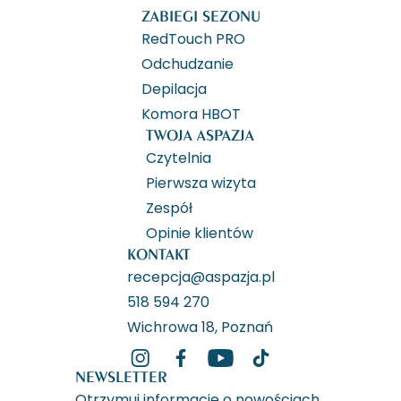
ZABIEGI SEZONU
RedTouch PRO
Odchudzanie
Depilacja
Komora HBOT
TWOJA ASPAZJA
Czytelnia
Pierwsza wizyta
Zespół
Opinie klientów
KONTAKT
recepcja@aspazja.pl
518 594 270
Wichrowa 18, Poznań
NEWSLETTER
Otrzymuj informacje o nowościach,