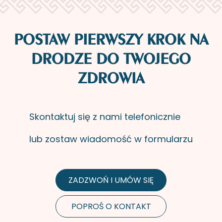
POSTAW PIERWSZY KROK NA
DRODZE DO TWOJEGO
ZDROWIA
Skon­tak­tuj się z nami te­le­fo­nicz­nie
lub zo­staw wia­do­mość w for­mu­la­rzu
ZADZWOŃ I UMÓW SIĘ
POPROŚ O KONTAKT