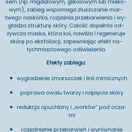
sem (np. mig­da­ło­wym, gli­ko­lo­wym lub mle­ko­
wym), za­bieg wspo­ma­ga złusz­cza­nie mar­
twe­go na­skór­ka, roz­ja­śnia prze­bar­wie­nia i wy­
gła­dza struk­tu­rę skóry. Ca­łość do­peł­nia od­
żyw­cza maska, która koi, na­wil­ża i re­ge­ne­ru­je
skórę po eks­fo­lia­cji, za­pew­nia­jąc efekt na­
tych­mia­sto­we­go od­świe­że­nia.
Efek­ty za­bie­gu:
wy­gła­dze­nie zmarsz­czek i linii mi­micz­nych
po­pra­wa owalu twa­rzy i na­pię­cia skóry
re­duk­cja opu­chli­zny i „wor­ków” pod ocza­
mi
roz­ja­śnie­nie prze­bar­wień i wy­rów­na­nie