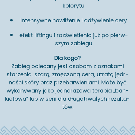
ko­lo­ry­tu
in­ten­syw­ne na­wil­że­nie i od­ży­wie­nie cery
efekt li­ftin­gu i roz­świe­tle­nia już po pierw­
szym za­bie­gu
Dla kogo?
Za­bieg po­le­ca­ny jest oso­bom z ozna­ka­mi
sta­rze­nia, szarą, zmę­czo­ną cerą, utra­tą jędr­
no­ści skóry oraz prze­bar­wie­nia­mi. Może być
wy­ko­ny­wa­ny jako jed­no­ra­zo­wa te­ra­pia „ban­
kie­to­wa” lub w serii dla dłu­go­trwa­łych re­zul­ta­
tów.