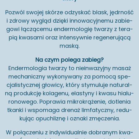
Po­zwól swo­jej skó­rze od­zy­skać blask, jędr­ność
i zdro­wy wy­gląd dzię­ki in­no­wa­cyj­ne­mu za­bie­
go­wi łą­czą­ce­mu en­der­mo­lo­gię twa­rzy z te­ra­
pią kwa­sa­mi oraz in­ten­syw­nie re­ge­ne­ru­ją­cą
maską.
Na czym po­le­ga za­bieg?
En­der­mo­lo­gia twa­rzy to nie­in­wa­zyj­ny masaż
me­cha­nicz­ny wy­ko­ny­wa­ny za po­mo­cą spe­
cja­li­stycz­nej gło­wi­cy, który sty­mu­lu­je na­tu­ral­
ną pro­duk­cję ko­la­ge­nu, ela­sty­ny i kwasu hia­lu­
ro­no­we­go. Po­pra­wia mi­kro­krą­że­nie, do­tle­nia
tkan­ki i wspo­ma­ga dre­naż lim­fa­tycz­ny, re­du­
ku­jąc opu­chli­znę i ozna­ki zmę­cze­nia.
W po­łą­cze­niu z in­dy­wi­du­al­nie do­bra­nym kwa­