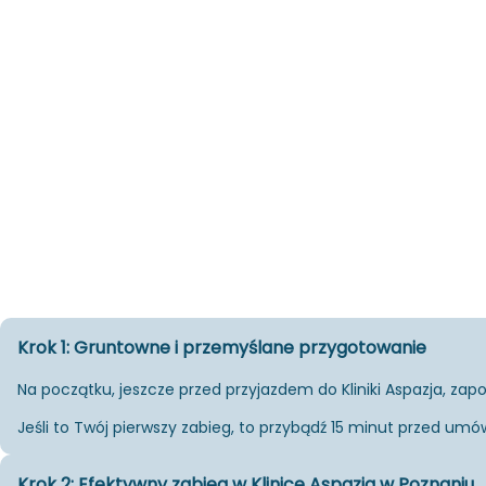
Krok 1: Gruntowne i przemyślane przygotowanie
Na po­cząt­ku, jesz­cze przed przy­jaz­dem do Kli­ni­ki Aspa­zja, za­po
Jeśli to Twój pierw­szy za­bieg, to przy­bądź 15 minut przed umó­wio­
Krok 2: Efektywny zabieg w Klinice Aspazja w Poznaniu