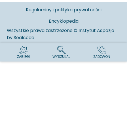
Regulaminy i polityka prywatności
Encyklopedia
Wszystkie prawa zastrzeżone © Instytut Aspazja
by
Sealcode
ZABIEGI
WYSZUKAJ
ZADZWOŃ