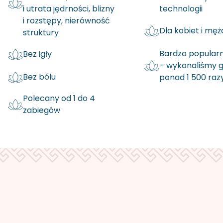
i utrata jędrności, blizny
technologii
i rozstępy, nierówność
Dla kobiet i mę
struktury
Bardzo popularn
Bez igły
– wykonaliśmy g
Bez bólu
ponad 1 500 raz
Polecany od 1 do 4
zabiegów