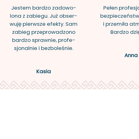
Je­stem bar­dzo za­do­wo­
Pełen pro­fe­sjo
lo­na z za­bie­gu. Już ob­ser­
bez­pie­czeń­stw
wu­ję pierw­sze efek­ty. Sam
i prze­mi­ła at­
za­bieg prze­pro­wa­dzo­no
Bar­dzo dzię­
bar­dzo spraw­nie, pro­fe­
sjo­nal­nie i bez­bo­le­śnie.
Anna
Kasia