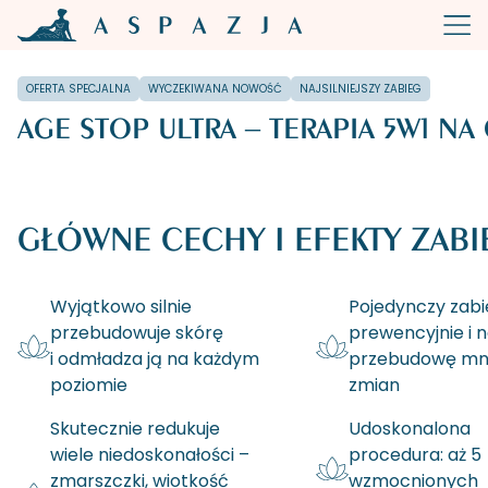
OFERTA SPECJALNA
WYCZEKIWANA NOWOŚĆ
NAJSILNIEJSZY ZABIEG
AGE STOP ULTRA – TERAPIA 5W1 NA
GŁÓWNE CECHY I EFEKTY ZABI
Wyjątkowo silnie
Pojedynczy zabi
przebudowuje skórę
prewencyjnie i n
i odmładza ją na każdym
przebudowę mni
poziomie
zmian
Skutecznie redukuje
Udoskonalona
wiele niedoskonałości –
procedura: aż 5
zmarszczki, wiotkość
wzmocnionych