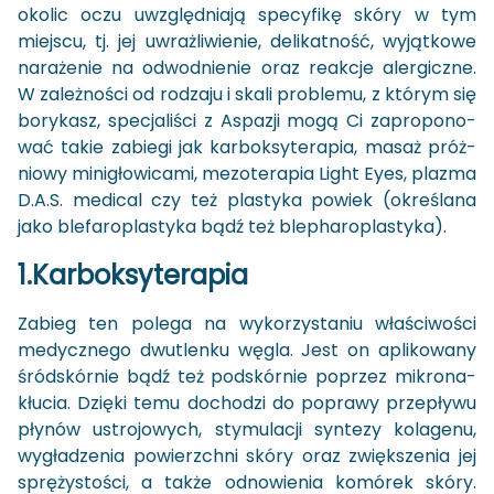
oko­lic oczu uwzględ­nia­ją spe­cy­fi­kę skóry w tym
miej­scu, tj. jej uwraż­li­wie­nie, de­li­kat­ność, wy­jąt­ko­we
na­ra­że­nie na od­wod­nie­nie oraz re­ak­cje aler­gicz­ne.
W za­leż­no­ści od ro­dza­ju i skali pro­ble­mu, z któ­rym się
bo­ry­kasz, spe­cja­li­ści z Aspa­zji mogą Ci za­pro­po­no­
wać takie za­bie­gi jak kar­bok­sy­te­ra­pia, masaż próż­
nio­wy mi­ni­gło­wi­ca­mi, me­zo­te­ra­pia Light Eyes, pla­zma
D.A.S. me­di­cal czy też pla­sty­ka po­wiek (okre­śla­na
jako ble­fa­ro­pla­sty­ka bądź też ble­pha­ro­pla­sty­ka).
1.Kar­bok­sy­te­ra­pia
Za­bieg ten po­le­ga na wy­ko­rzy­sta­niu wła­ści­wo­ści
me­dycz­ne­go dwu­tlen­ku węgla. Jest on apli­ko­wa­ny
śród­skór­nie bądź też pod­skór­nie po­przez mi­kro­na­
kłu­cia. Dzię­ki temu do­cho­dzi do po­pra­wy prze­pły­wu
pły­nów ustro­jo­wych, sty­mu­la­cji syn­te­zy ko­la­ge­nu,
wy­gła­dze­nia po­wierzch­ni skóry oraz zwięk­sze­nia jej
sprę­ży­sto­ści, a także od­no­wie­nia ko­mó­rek skóry.