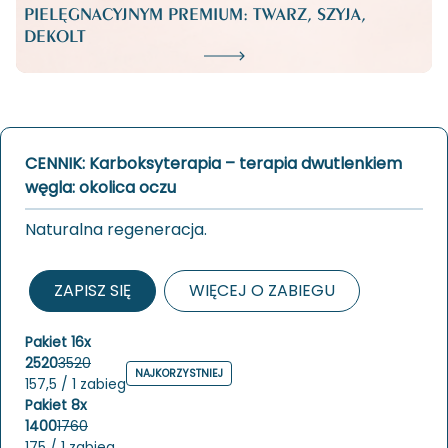
PIELĘGNACYJNYM PREMIUM: TWARZ, SZYJA,
DEKOLT
CENNIK: Karboksyterapia – terapia dwutlenkiem
węgla: okolica oczu
Na­tu­ral­na re­ge­ne­ra­cja.
ZAPISZ SIĘ
WIĘCEJ O ZABIEGU
Pakiet 16x
2520
3520
NAJKORZYSTNIEJ
157,5 / 1 zabieg
Pakiet 8x
1400
1760
175 / 1 zabieg