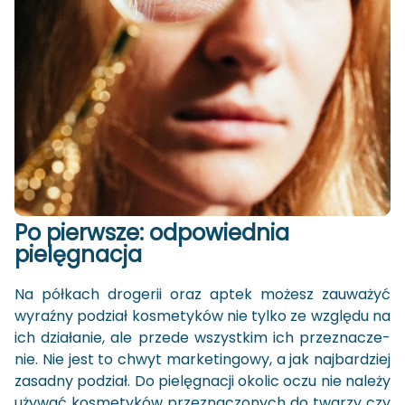
Po pierw­sze: od­po­wied­nia
pie­lę­gna­cja
Na pół­kach dro­ge­rii oraz aptek mo­żesz za­uwa­żyć
wy­raź­ny po­dział ko­sme­ty­ków nie tylko ze wzglę­du na
ich dzia­ła­nie, ale przede wszyst­kim ich prze­zna­cze­
nie. Nie jest to chwyt mar­ke­tin­go­wy, a jak naj­bar­dziej
za­sad­ny po­dział. Do pie­lę­gna­cji oko­lic oczu nie na­le­ży
uży­wać ko­sme­ty­ków prze­zna­czo­nych do twa­rzy czy