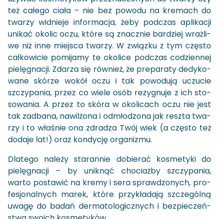
też ca­łe­go ciała – nie bez po­wo­du na kre­mach do
twa­rzy wid­nie­je in­for­ma­cja, żeby pod­czas apli­ka­cji
uni­kać oko­lic oczu, które są znacz­nie bar­dziej wraż­li­
we niż inne miej­sca twa­rzy. W związ­ku z tym czę­sto
cał­ko­wi­cie po­mi­ja­my te oko­li­ce pod­czas co­dzien­nej
pie­lę­gna­cji. Zda­rza się rów­nież, że pre­pa­ra­ty de­dy­ko­
wa­ne skó­rze wokół oczu i tak po­wo­du­ją uczu­cie
szczy­pa­nia, przez co wiele osób re­zy­gnu­je z ich sto­
so­wa­nia. A przez to skóra w oko­li­cach oczu nie jest
tak za­dba­na, na­wil­żo­na i od­mło­dzo­na jak resz­ta twa­
rzy i to wła­śnie ona zdra­dza Twój wiek (a czę­sto też
do­da­je lat!) oraz kon­dy­cję or­ga­ni­zmu.
Dla­te­go na­le­ży sta­ran­nie do­bie­rać ko­sme­ty­ki do
pie­lę­gna­cji – by unik­nąć cho­ciaż­by szczy­pa­nia,
warto po­sta­wić na kremy i sera spraw­dzo­nych, pro­
fe­sjo­nal­nych marek, które przy­kła­da­ją szcze­gól­ną
uwagę do badań der­ma­to­lo­gicz­nych i bez­pie­czeń­
stwa swo­ich ko­sme­ty­ków.