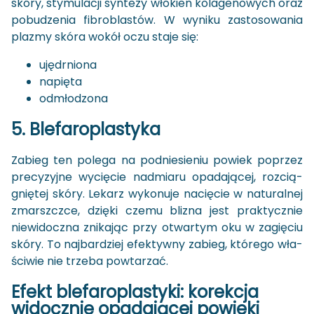
skóry, sty­mu­la­cji syn­te­zy włó­kien ko­la­ge­no­wych oraz
po­bu­dze­nia fi­bro­bla­stów. W wy­ni­ku za­sto­so­wa­nia
pla­zmy skóra wokół oczu staje się:
ujędr­nio­na
na­pię­ta
od­mło­dzo­na
5. Ble­fa­ro­pla­sty­ka
Za­bieg ten po­le­ga na pod­nie­sie­niu po­wiek po­przez
pre­cy­zyj­ne wy­cię­cie nad­mia­ru opa­da­ją­cej, roz­cią­
gnię­tej skóry. Le­karz wy­ko­nu­je na­cię­cie w na­tu­ral­nej
zmarszcz­ce, dzię­ki czemu bli­zna jest prak­tycz­nie
nie­wi­docz­na zni­ka­jąc przy otwar­tym oku w za­gię­ciu
skóry. To naj­bar­dziej efek­tyw­ny za­bieg, któ­re­go wła­
ści­wie nie trze­ba po­wta­rzać.
Efekt ble­fa­ro­pla­sty­ki: ko­rek­cja
wi­docz­nie opa­da­ją­cej po­wie­ki