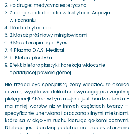
Po drugie: medycyna estetyczna
Zabiegi na okolice oka w Instytucie Aspazja
w Poznaniu
1.Karboksyterapia
2.Masaż próżniowy minigłowicami
3.Mezoterapia Light Eyes
4.Plazma D.A.S. Medical
5. Blefaroplastyka
Efekt blefaroplastyki: korekcja widocznie
opadającej powieki górnej.
Nie trze­ba być spe­cja­li­stą, żeby wie­dzieć, że oko­li­ce
oczu są wy­jąt­ko­wo de­li­kat­ne i wy­ma­ga­ją szcze­gól­nej
pie­lę­gna­cji. Skóra w tym miej­scu jest bar­dzo cien­ka –
ma mniej warstw niż w in­nych czę­ściach twa­rzy –
spe­cy­ficz­nie uner­wio­na i oto­czo­na sil­ny­mi mię­śnia­mi,
które są w cią­głym ruchu kie­ru­jąc gał­ka­mi oczny­mi.
Dla­te­go jest bar­dziej po­dat­na na pro­ces sta­rze­nia