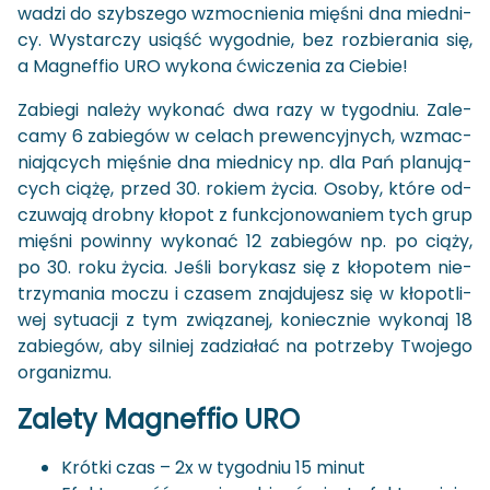
wa­dzi do szyb­sze­go wzmoc­nie­nia mię­śni dna mied­ni­
cy. Wy­star­czy usiąść wy­god­nie, bez roz­bie­ra­nia się,
a Ma­gnef­fio URO wy­ko­na ćwi­cze­nia za Cie­bie!
Za­bie­gi na­le­ży wy­ko­nać dwa razy w ty­go­dniu. Za­le­
ca­my 6 za­bie­gów w ce­lach pre­wen­cyj­nych, wzmac­
nia­ją­cych mię­śnie dna mied­ni­cy np. dla Pań pla­nu­ją­
cych ciążę, przed 30. ro­kiem życia. Osoby, które od­
czu­wa­ją drob­ny kło­pot z funk­cjo­no­wa­niem tych grup
mię­śni po­win­ny wy­ko­nać 12 za­bie­gów np. po ciąży,
po 30. roku życia. Jeśli bo­ry­kasz się z kło­po­tem nie­
trzy­ma­nia moczu i cza­sem znaj­du­jesz się w kło­po­tli­
wej sy­tu­acji z tym zwią­za­nej, ko­niecz­nie wy­ko­naj 18
za­bie­gów, aby sil­niej za­dzia­łać na po­trze­by Two­je­go
or­ga­ni­zmu.
Za­le­ty Ma­gnef­fio URO
Krót­ki czas – 2x w ty­go­dniu 15 minut