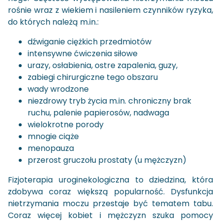
ro­śnie wraz z wie­kiem i na­si­le­niem czyn­ni­ków ry­zy­ka,
do któ­rych na­le­żą m.in.:
dźwi­ga­nie cięż­kich przed­mio­tów
in­ten­syw­ne ćwi­cze­nia si­ło­we
urazy, osła­bie­nia, ostre za­pa­le­nia, guzy,
za­bie­gi chi­rur­gicz­ne tego ob­sza­ru
wady wro­dzo­ne
nie­zdro­wy tryb życia m.in. chro­nicz­ny brak
ruchu, pa­le­nie pa­pie­ro­sów, nad­wa­ga
wie­lo­krot­ne po­ro­dy
mno­gie ciąże
me­no­pau­za
prze­rost gru­czo­łu pro­sta­ty (u męż­czyzn)
Fi­zjo­te­ra­pia uro­gi­ne­ko­lo­gicz­na to dzie­dzi­na, która
zdo­by­wa coraz więk­szą po­pu­lar­ność. Dys­funk­cja
nie­trzy­ma­nia moczu prze­sta­je być te­ma­tem tabu.
Coraz wię­cej ko­biet i męż­czyzn szuka po­mo­cy