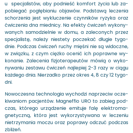
u spe­cja­li­stów, aby pod­nieść kom­fort życia lub za­
po­bie­gać po­głę­bia­niu ob­ja­wów. Pod­sta­wą le­cze­nia
scho­rze­nia jest wy­klu­cze­nie czyn­ni­ków ry­zy­ka oraz
ćwi­cze­nia dna mied­ni­cy. Na efek­ty ćwi­czeń wy­ko­ny­
wa­nych sa­mo­dziel­nie w domu, a za­le­co­nych przez
spe­cja­li­stę, na­le­ży nie­ste­ty po­cze­kać dłu­gie ty­go­
dnie. Pod­czas ćwi­czeń ruchy mię­śni nie są wi­docz­ne,
w związ­ku, z czym cięż­ko oce­nić ich po­praw­ne wy­
ko­na­nie. Za­le­ce­nia fi­zjo­te­ra­peu­tów mówią o wy­ko­
ny­wa­niu ze­sta­wu ćwi­czeń naj­le­piej 2-3 razy w ciągu
każ­de­go dnia. Nie­rzad­ko przez okres 4, 8 czy 12 ty­go­
dni.
No­wo­cze­sna tech­no­lo­gia wy­cho­dzi na­prze­ciw ocze­
ki­wa­niom pa­cjen­tów. Ma­gnef­fio URO to za­bieg pod­
czas, któ­re­go urzą­dze­nie emi­tu­je falę elek­tro­ma­
gne­tycz­ną, która jest wy­ko­rzy­sty­wa­na w le­cze­niu
nie­trzy­ma­nia moczu oraz po­pra­wy od­czuć pod­czas
zbli­żeń.