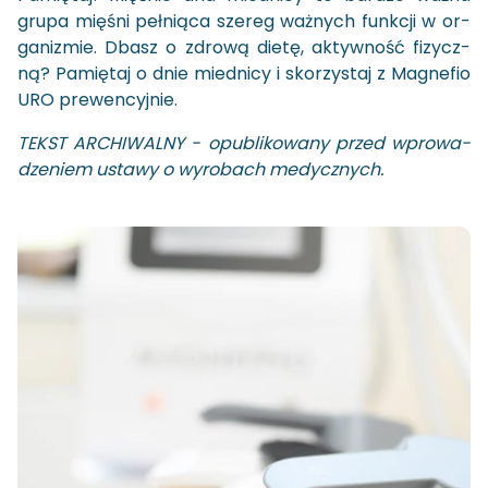
grupa mię­śni peł­nią­ca sze­reg waż­nych funk­cji w or­
ga­ni­zmie. Dbasz o zdro­wą dietę, ak­tyw­ność fi­zycz­
ną? Pa­mię­taj o dnie mied­ni­cy i sko­rzy­staj z Ma­gne­fio
URO pre­wen­cyj­nie.
TEKST AR­CHI­WAL­NY - opu­bli­ko­wa­ny przed wpro­wa­
dze­niem usta­wy o wy­ro­bach me­dycz­nych.