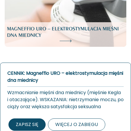
MAGNEFFIO URO – ELEKTROSTYMULACJA MIĘŚNI
DNA MIEDNICY
CENNIK: Magneffio URO – elektrostymulacja mięśni
dna miednicy
Wzmac­nia­nie mię­śni dna mied­ni­cy (mię­śnie Kegla
i ota­cza­ją­ce). WSKA­ZA­NIA: nie­trzy­ma­nie moczu, po
ciąży oraz więk­sza sa­tys­fak­cja sek­su­al­na
ZAPISZ SIĘ
WIĘCEJ O ZABIEGU