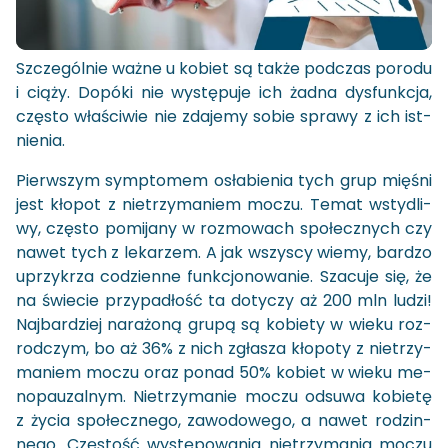
Szcze­gól­nie ważne u ko­biet są także pod­czas po­ro­du
i ciąży. Do­pó­ki nie wy­stę­pu­je ich żadna dys­funk­cja,
czę­sto wła­ści­wie nie zda­je­my sobie spra­wy z ich ist­
nie­nia.
Pierw­szym symp­to­mem osła­bie­nia tych grup mię­śni
jest kło­pot z nie­trzy­ma­niem moczu. Temat wsty­dli­
wy, czę­sto po­mi­ja­ny w roz­mo­wach spo­łecz­nych czy
nawet tych z le­ka­rzem. A jak wszy­scy wiemy, bar­dzo
uprzy­krza co­dzien­ne funk­cjo­no­wa­nie. Sza­cu­je się, że
na świe­cie przy­pa­dłość ta do­ty­czy aż 200 mln ludzi!
Naj­bar­dziej na­ra­żo­ną grupą są ko­bie­ty w wieku roz­
rod­czym, bo aż 36% z nich zgła­sza kło­po­ty z nie­trzy­
ma­niem moczu oraz ponad 50% ko­biet w wieku me­
no­pau­zal­nym. Nie­trzy­ma­nie moczu od­su­wa ko­bie­tę
z życia spo­łecz­ne­go, za­wo­do­we­go, a nawet ro­dzin­
ne­go. Czę­stość wy­stę­po­wa­nia nie­trzy­ma­nia moczu