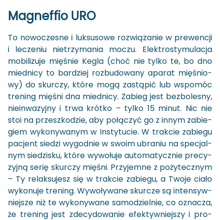
Ma­gnef­fio URO
To no­wo­cze­sne i luk­su­so­we roz­wią­za­nie w pre­wen­cji
i le­cze­niu nie­trzy­ma­nia moczu. Elek­tro­sty­mu­la­cja
mo­bi­li­zu­je mię­śnie Kegla (choć nie tylko te, bo dno
mied­ni­cy to bar­dziej roz­bu­do­wa­ny apa­rat mię­śnio­
wy) do skur­czy, które mogą za­stą­pić lub wspo­móc
tre­ning mię­śni dna mied­ni­cy. Za­bieg jest bez­bo­le­sny,
nie­in­wa­zyj­ny i trwa krót­ko – tylko 15 minut. Nic nie
stoi na prze­szko­dzie, aby po­łą­czyć go z innym za­bie­
giem wy­ko­ny­wa­nym w In­sty­tu­cie. W trak­cie za­bie­gu
pa­cjent sie­dzi wy­god­nie w swoim ubra­niu na spe­cjal­
nym sie­dzi­sku, które wy­wo­łu­je au­to­ma­tycz­nie pre­cy­
zyj­ną serię skur­czy mię­śni. Przy­jem­ne z po­ży­tecz­nym
– Ty re­lak­su­jesz się w trak­cie za­bie­gu, a Twoje ciało
wy­ko­nu­je tre­ning. Wy­wo­ły­wa­ne skur­cze są in­ten­syw­
niej­sze niż te wy­ko­ny­wa­ne sa­mo­dziel­nie, co ozna­cza,
że tre­ning jest zde­cy­do­wa­nie efek­tyw­niej­szy i pro­