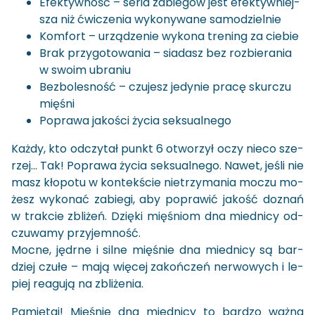
Efek­tyw­ność – seria za­bie­gów jest efek­tyw­niej­
sza niż ćwi­cze­nia wy­ko­ny­wa­ne sa­mo­dziel­nie
Kom­fort – urzą­dze­nie wy­ko­na tre­ning za cie­bie
Brak przy­go­to­wa­nia – sia­dasz bez roz­bie­ra­nia
w swoim ubra­niu
Bez­bo­le­sność – czu­jesz je­dy­nie pracę skur­czu
mię­śni
Po­pra­wa ja­ko­ści życia sek­su­al­ne­go
Każdy, kto od­czy­tał punkt 6 otwo­rzył oczy nieco sze­
rzej… Tak! Po­pra­wa życia sek­su­al­ne­go. Nawet, jeśli nie
masz kło­po­tu w kon­tek­ście nie­trzy­ma­nia moczu mo­
żesz wy­ko­nać za­bie­gi, aby po­pra­wić ja­kość do­znań
w trak­cie zbli­żeń. Dzię­ki mię­śniom dna mied­ni­cy od­
czu­wa­my przy­jem­ność.
Mocne, jędr­ne i silne mię­śnie dna mied­ni­cy są bar­
dziej czułe – mają wię­cej za­koń­czeń ner­wo­wych i le­
piej re­agu­ją na zbli­że­nia.
Pa­mię­taj! Mię­śnie dna mied­ni­cy to bar­dzo ważna