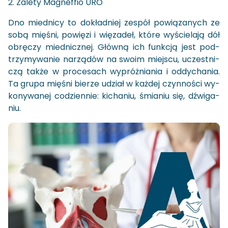
Zalety Magneffio URO
Dno mied­ni­cy to do­kład­niej ze­spół po­wią­za­nych ze
sobą mię­śni, po­wię­zi i wię­za­deł, które wy­ście­la­ją dół
ob­rę­czy mied­nicz­nej. Głów­ną ich funk­cją jest pod­
trzy­my­wa­nie na­rzą­dów na swoim miej­scu, uczest­ni­
czą także w pro­ce­sach wy­próż­nia­nia i od­dy­cha­nia.
Ta grupa mię­śni bie­rze udział w każ­dej czyn­no­ści wy­
ko­ny­wa­nej co­dzien­nie: ki­cha­niu, śmia­niu się, dźwi­ga­
niu.