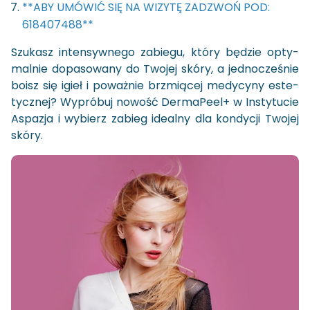
**ABY UMÓWIĆ SIĘ NA WIZYTĘ ZADZWOŃ POD:
618407488**
Szu­kasz in­ten­syw­ne­go za­bie­gu, który bę­dzie opty­
mal­nie do­pa­so­wa­ny do Two­jej skóry, a jed­no­cze­śnie
boisz się igieł i po­waż­nie brzmią­cej me­dy­cy­ny es­te­
tycz­nej? Wy­pró­buj no­wość Der­ma­Pe­el+ w In­sty­tu­cie
Aspa­zja i wy­bierz za­bieg ide­al­ny dla kon­dy­cji Two­jej
skóry.