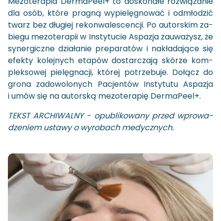
Me­zo­te­ra­pia Der­ma­Pe­el+ to do­sko­na­łe roz­wią­za­nie
dla osób, które pra­gną wy­pie­lę­gno­wać i od­mło­dzić
twarz bez dłu­giej re­kon­wa­le­scen­cji. Po au­tor­skim za­
bie­gu me­zo­te­ra­pii w In­sty­tu­cie Aspa­zja za­uwa­żysz, że
sy­ner­gicz­ne dzia­ła­nie pre­pa­ra­tów i na­kła­da­ją­ce się
efek­ty ko­lej­nych eta­pów do­star­cza­ją skó­rze kom­
plek­so­wej pie­lę­gna­cji, któ­rej po­trze­bu­je. Do­łącz do
grona za­do­wo­lo­nych Pa­cjen­tów In­sty­tu­tu Aspa­zja
i umów się na au­tor­ską me­zo­te­ra­pię Der­ma­Pe­el+.
TEKST AR­CHI­WAL­NY - opu­bli­ko­wa­ny przed wpro­wa­
dze­niem usta­wy o wy­ro­bach me­dycz­nych.