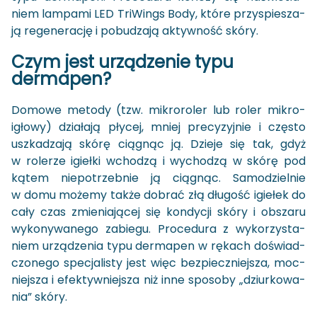
niem lam­pa­mi LED Tri­Wings Body, które przy­spie­sza­
ją re­ge­ne­ra­cję i po­bu­dza­ją ak­tyw­ność skóry.
Czym jest urzą­dze­nie typu
der­ma­pen?
Do­mo­we me­to­dy (tzw. mi­kro­ro­ler lub roler mi­kro­
igło­wy) dzia­ła­ją pły­cej, mniej pre­cy­zyj­nie i czę­sto
uszka­dza­ją skórę cią­gnąc ją. Dzie­je się tak, gdyż
w ro­le­rze igieł­ki wcho­dzą i wy­cho­dzą w skórę pod
kątem nie­po­trzeb­nie ją cią­gnąc. Sa­mo­dziel­nie
w domu mo­że­my także do­brać złą dłu­gość igie­łek do
cały czas zmie­nia­ją­cej się kon­dy­cji skóry i ob­sza­ru
wy­ko­ny­wa­ne­go za­bie­gu. Pro­ce­du­ra z wy­ko­rzy­sta­
niem urzą­dze­nia typu der­ma­pen w rę­kach do­świad­
czo­ne­go spe­cja­li­sty jest więc bez­piecz­niej­sza, moc­
niej­sza i efek­tyw­niej­sza niż inne spo­so­by „dziur­ko­wa­
nia” skóry.