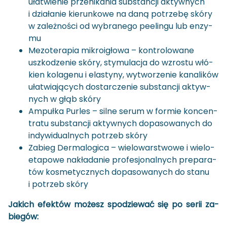
uła­twie­nie prze­ni­ka­nia sub­stan­cji ak­tyw­nych
i dzia­ła­nie kie­run­ko­we na daną po­trze­bę skóry
w za­leż­no­ści od wy­bra­ne­go pe­elin­gu lub en­zy­
mu
Me­zo­te­ra­pia mi­kro­igło­wa – kon­tro­lo­wa­ne
uszko­dze­nie skóry, sty­mu­la­cja do wzro­stu włó­
kien ko­la­ge­nu i ela­sty­ny, wy­two­rze­nie ka­na­li­ków
uła­twia­ją­cych do­star­cze­nie sub­stan­cji ak­tyw­
nych w głąb skóry
Am­puł­ka Pur­les – silne serum w for­mie kon­cen­
tra­tu sub­stan­cji ak­tyw­nych do­pa­so­wa­nych do
in­dy­wi­du­al­nych po­trzeb skóry
Za­bieg Der­ma­lo­gi­ca – wie­lo­war­stwo­we i wie­lo­
eta­po­we na­kła­da­nie pro­fe­sjo­nal­nych pre­pa­ra­
tów ko­sme­tycz­nych do­pa­so­wa­nych do stanu
i po­trzeb skóry
Ja­kich efek­tów mo­żesz spo­dzie­wać się po serii za­
bie­gów: