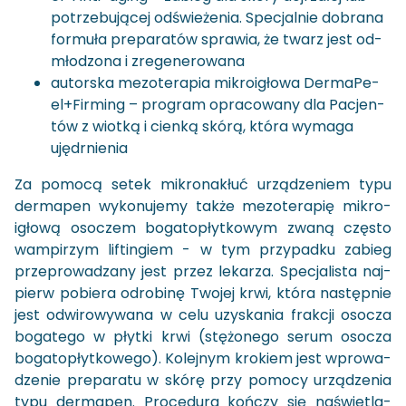
po­trze­bu­ją­cej od­świe­że­nia. Spe­cjal­nie do­bra­na
for­mu­ła pre­pa­ra­tów spra­wia, że twarz jest od­
mło­dzo­na i zre­ge­ne­ro­wa­na
au­tor­ska me­zo­te­ra­pia mi­kro­igło­wa Der­ma­Pe­
el+Fir­ming – pro­gram opra­co­wa­ny dla Pa­cjen­
tów z wiot­ką i cien­ką skórą, która wy­ma­ga
ujędr­nie­nia
Za po­mo­cą setek mi­kro­na­kłuć urzą­dze­niem typu
der­ma­pen wy­ko­nu­je­my także me­zo­te­ra­pię mi­kro­
igło­wą oso­czem bo­ga­to­płyt­ko­wym zwaną czę­sto
wam­pi­rzym li­ftin­giem - w tym przy­pad­ku za­bieg
prze­pro­wa­dza­ny jest przez le­ka­rza. Spe­cja­li­sta naj­
pierw po­bie­ra odro­bi­nę Two­jej krwi, która na­stęp­nie
jest od­wi­ro­wy­wa­na w celu uzy­ska­nia frak­cji oso­cza
bo­ga­te­go w płyt­ki krwi (stę­żo­ne­go serum oso­cza
bo­ga­to­płyt­ko­we­go). Ko­lej­nym kro­kiem jest wpro­wa­
dze­nie pre­pa­ra­tu w skórę przy po­mo­cy urzą­dze­nia
typu der­ma­pen. Pro­ce­du­ra koń­czy się na­świe­tla­