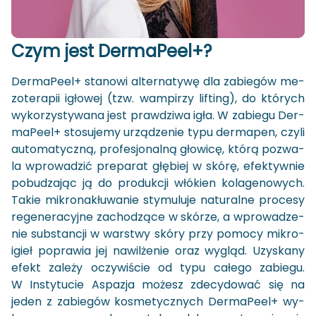
Czym jest Der­ma­Pe­el+?
Der­ma­Pe­el+ sta­no­wi al­ter­na­ty­wę dla za­bie­gów me­
zo­te­ra­pii igło­wej (tzw. wam­pi­rzy li­fting), do któ­rych
wy­ko­rzy­sty­wa­na jest praw­dzi­wa igła. W za­bie­gu Der­
ma­Pe­el+ sto­su­je­my urzą­dze­nie typu der­ma­pen, czyli
au­to­ma­tycz­ną, pro­fe­sjo­nal­ną gło­wi­cę, którą po­zwa­
la wpro­wa­dzić pre­pa­rat głę­biej w skórę, efek­tyw­nie
po­bu­dza­jąc ją do pro­duk­cji włó­kien ko­la­ge­no­wych.
Takie mi­kro­na­kłu­wa­nie sty­mu­lu­je na­tu­ral­ne pro­ce­sy
re­ge­ne­ra­cyj­ne za­cho­dzą­ce w skó­rze, a wpro­wa­dze­
nie sub­stan­cji w war­stwy skóry przy po­mo­cy mi­kro­
igieł po­pra­wia jej na­wil­że­nie oraz wy­gląd. Uzy­ska­ny
efekt za­le­ży oczy­wi­ście od typu ca­łe­go za­bie­gu.
W In­sty­tu­cie Aspa­zja mo­żesz zde­cy­do­wać się na
jeden z za­bie­gów ko­sme­tycz­nych Der­ma­Pe­el+ wy­