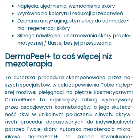
Na­pię­cia, ujędr­nie­nia, wzmoc­nie­nia skóry
Wy­rów­na­nia ko­lo­ry­tu i re­duk­cji prze­bar­wień
Dzia­ła­nia anty-​aging, sty­mu­la­cji do od­mło­dze­
nia i re­ge­ne­ra­cji skóry
Sil­ne­go na­wil­że­nia i unor­mo­wa­nia skóry pro­ble­
ma­tycz­nej / tłu­stej bez jej prze­su­sza­nia
Der­ma­Pe­el+ to coś wię­cej niż
me­zo­te­ra­pia
To au­tor­ska pro­ce­du­ra skom­po­no­wa­na przez na­
szych spe­cja­li­stów, w celu za­pew­nie­nia Tobie naj­lep­
szej moż­li­wej pie­lę­gna­cji na pię­trze ko­sme­tycz­nym!
Der­ma­Pe­el+ to naj­sil­niej­szy za­bieg wy­ko­ny­wa­ny
przez aspa­zjo­wych ko­sme­to­lo­gów, a jego sku­tecz­
ność tkwi w uni­kal­nym po­łą­cze­niu sil­nych, ak­tyw­
nych pro­ce­dur do­pa­so­wa­nych do in­dy­wi­du­al­nych
po­trzeb Two­jej skóry. Au­tor­ska me­zo­te­ra­pia mi­kro­
igło­wa Der­ma­Pe­el+ to za­bieg stymulująco-​