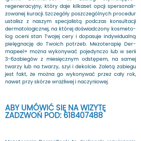
regeneracyjny, który daje kil­ka­set opcji sper­so­na­li­
zo­wa­nej ku­ra­cji. Szcze­gó­ły po­szcze­gól­nych pro­ce­dur
usta­lisz z na­szym spe­cja­li­stą pod­czas kon­sul­ta­cji
der­ma­to­lo­gicz­nej, na któ­rej do­świad­czo­ny ko­sme­to­
log oceni stan Two­jej cery i do­pa­su­je in­dy­wi­du­al­ną
pie­lę­gna­cję do Two­ich po­trzeb. Me­zo­te­ra­pię Der­
ma­pe­el+ można wy­ko­ny­wać po­je­dyn­czo lub w serii
3-6za­bie­gów z mie­sięcz­nym od­stę­pem, na samej
twa­rzy lub na twa­rzy, szyi i de­kol­cie. Za­le­tą za­bie­gu
jest fakt, że można go wy­ko­ny­wać przez cały rok,
nawet przy skó­rze wraż­li­wej i na­czy­nio­wej.
ABY UMÓ­WIĆ SIĘ NA WI­ZY­TĘ
ZA­DZWOŃ POD: 618407488