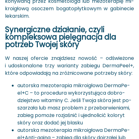
ko­ny­wa­ną przez ko­sme­to­lo­ga lub me­zo­te­ra­pię mi­
kro­igło­wą oso­czem bo­ga­to­płyt­ko­wym w ga­bi­ne­cie
le­kar­skim.
Sy­ner­gicz­ne dzia­ła­nie, czyli
kom­plek­so­wa pie­lę­gna­cja dla
po­trzeb Two­jej skóry
W na­szej ofer­cie znaj­dziesz no­wość – od­świe­żo­ne
i udo­sko­na­lo­ne trzy wa­rian­ty za­bie­gu Der­ma­Pe­el+,
które od­po­wia­da­ją na zróż­ni­co­wa­ne po­trze­by skóry:
au­tor­ska me­zo­te­ra­pia mi­kro­igło­wa Der­ma­Pe­
el+C – to pro­ce­du­ra wy­ko­rzy­stu­ją­ca do­bro­
dziej­stwo wi­ta­mi­ny C. Jeśli Twoja skóra jest po­
sza­rza­ła lub masz pro­blem z prze­bar­wie­nia­mi,
za­bieg po­mo­że roz­ja­śnić i ujed­no­li­cić ko­lo­ryt
skóry oraz dodać jej bla­sku
au­tor­ska me­zo­te­ra­pia mi­kro­igło­wa Der­ma­Pe­
el+Anti-​aging – za­bieg dla skóry doj­rza­łej lub