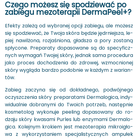
Czego mo­żesz się spo­dzie­wać po
za­bie­gu me­zo­te­ra­pii Der­ma­Pe­el+?
Efek­ty za­le­żą od wy­bra­nej opcji za­bie­gu, ale mo­żesz
się spo­dzie­wać, że Twoja skóra bę­dzie jędr­niej­sza, le­
piej na­wil­żo­na, roz­ja­śnio­na, gład­sza a pory zo­sta­ną
spły­co­ne. Pre­pa­ra­ty do­pa­so­wa­ne są do spe­cy­ficz­
nych wy­ma­gań Two­jej skóry, jed­nak sama pro­ce­du­ra
jako pro­ces do­cho­dze­nia do zdro­wej, wzmoc­nio­nej
skóry wy­glą­da bar­dzo po­dob­nie w każ­dym z wa­rian­
tów.
Za­bieg za­czy­na się od do­kład­ne­go, po­dwój­ne­go
oczysz­cze­nia skóry pre­pa­ra­ta­mi Der­ma­lo­gi­ca, in­dy­
wi­du­al­nie do­bra­ny­mi do Two­ich po­trzeb, na­stęp­nie
ko­sme­to­log wy­ko­nu­je pe­eling do­pa­so­wa­ny do ro­
dza­ju skóry kwa­sa­mi Pur­les lub en­zy­ma­mi Der­ma­lo­
gi­ca. Ko­lej­nym kro­kiem jest me­zo­te­ra­pia mi­kro­igło­
wa z wy­ko­rzy­sta­niem spe­cja­li­stycz­nych am­pu­łek