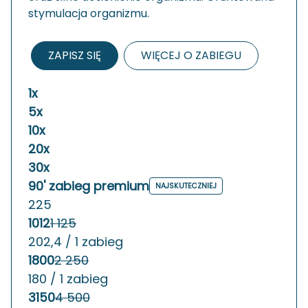
sty­mu­la­cja or­ga­ni­zmu.
ZAPISZ SIĘ
WIĘCEJ O ZABIEGU
1x
5x
10x
20x
30x
90' zabieg premium
NAJSKUTECZNIEJ
225
1012
1 125
202,4 / 1 zabieg
1800
2 250
180 / 1 zabieg
3150
4 500