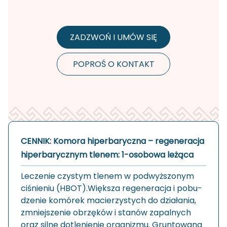
ZADZWOŃ I UMÓW SIĘ
POPROŚ O KONTAKT
CENNIK: Komora hiperbaryczna – regeneracja
hiperbarycznym tlenem: 1-osobowa leżąca
Le­cze­nie czy­stym tle­nem w pod­wyż­szo­nym
ci­śnie­niu (HBOT).Więk­sza re­ge­ne­ra­cja i po­bu­
dze­nie ko­mó­rek ma­cie­rzy­stych do dzia­ła­nia,
zmniej­sze­nie obrzę­ków i sta­nów za­pal­nych
oraz silne do­tle­nie­nie or­ga­ni­zmu. Grun­to­wa­na