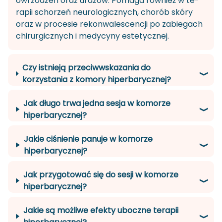
owrzo­dzeń oraz ura­zów. Po­ma­ga rów­nież w te­
ra­pii scho­rzeń neu­ro­lo­gicz­nych, cho­rób skóry
oraz w pro­ce­sie re­kon­wa­le­scen­cji po za­bie­gach
chi­rur­gicz­nych i me­dy­cy­ny es­te­tycz­nej.
Czy istnieją przeciwwskazania do
korzystania z komory hiperbarycznej?
Jak długo trwa jedna sesja w komorze
hiperbarycznej?
Jakie ciśnienie panuje w komorze
hiperbarycznej?
Jak przygotować się do sesji w komorze
hiperbarycznej?
Jakie są możliwe efekty uboczne terapii