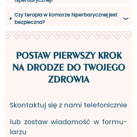
hiperbarycznej?
Czy terapia w komorze hiperbarycznej jest
bezpieczna?
POSTAW PIERWSZY KROK
NA DRODZE DO TWOJEGO
ZDROWIA
Skon­tak­tuj się z nami te­le­fo­nicz­nie
lub zo­staw wia­do­mość w for­mu­
la­rzu