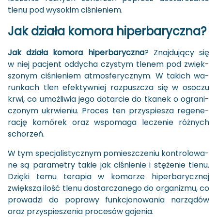
tlenu pod wy­so­kim ci­śnie­niem.
Jak dzia­ła ko­mo­ra hi­per­ba­rycz­na?
Jak dzia­ła ko­mo­ra hi­per­ba­rycz­na
? Znaj­du­ją­cy się
w niej pa­cjent od­dy­cha czy­stym tle­nem pod zwięk­
szo­nym ci­śnie­niem at­mos­fe­rycz­nym. W ta­kich wa­
run­kach tlen efek­tyw­niej roz­pusz­cza się w oso­czu
krwi, co umoż­li­wia jego do­tar­cie do tka­nek o ogra­ni­
czo­nym ukrwie­niu. Pro­ces ten przy­spie­sza re­ge­ne­
ra­cję ko­mó­rek oraz wspo­ma­ga le­cze­nie róż­nych
scho­rzeń.
W tym spe­cja­li­stycz­nym po­miesz­cze­niu kon­tro­lo­wa­
ne są pa­ra­me­try takie jak ci­śnie­nie i stę­że­nie tlenu.
Dzię­ki temu te­ra­pia w ko­mo­rze hi­per­ba­rycz­nej
zwięk­sza ilość tlenu do­star­cza­ne­go do or­ga­ni­zmu, co
pro­wa­dzi do po­pra­wy funk­cjo­no­wa­nia na­rzą­dów
oraz przy­spie­sze­nia pro­ce­sów go­je­nia.