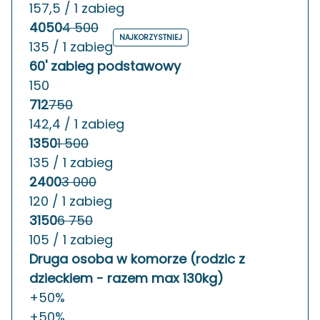
157,5 / 1 zabieg
4050
4 500
NAJKORZYSTNIEJ
135 / 1 zabieg
60' zabieg podstawowy
150
712
750
142,4 / 1 zabieg
1350
1 500
135 / 1 zabieg
2400
3 000
120 / 1 zabieg
3150
6 750
105 / 1 zabieg
Druga osoba w komorze (rodzic z
dzieckiem - razem max 130kg)
+50%
+50%