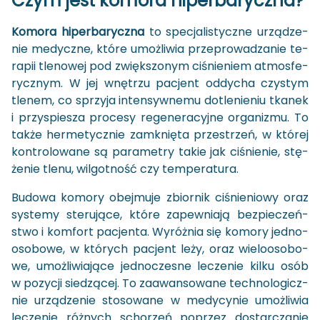
Czym jest ko­mo­ra hi­per­ba­rycz­na?
Ko­mo­ra hi­per­ba­rycz­na
to spe­cja­li­stycz­ne urzą­dze­
nie me­dycz­ne, które umoż­li­wia prze­pro­wa­dza­nie te­
ra­pii tle­no­wej pod zwięk­szo­nym ci­śnie­niem at­mos­fe­
rycz­nym. W jej wnę­trzu pa­cjent od­dy­cha czy­stym
tle­nem, co sprzy­ja in­ten­syw­ne­mu do­tle­nie­niu tka­nek
i przy­spie­sza pro­ce­sy re­ge­ne­ra­cyj­ne or­ga­ni­zmu. To
także her­me­tycz­nie za­mknię­ta prze­strzeń, w któ­rej
kon­tro­lo­wa­ne są pa­ra­me­try takie jak ci­śnie­nie, stę­
że­nie tlenu, wil­got­ność czy tem­pe­ra­tu­ra.
Bu­do­wa ko­mo­ry obej­mu­je zbior­nik ci­śnie­nio­wy oraz
sys­te­my ste­ru­ją­ce, które za­pew­nia­ją bez­pie­czeń­
stwo i kom­fort pa­cjen­ta. Wy­róż­nia się ko­mo­ry jed­no­
oso­bo­we, w któ­rych pa­cjent leży, oraz wie­lo­oso­bo­
we, umoż­li­wia­ją­ce jed­no­cze­sne le­cze­nie kilku osób
w po­zy­cji sie­dzą­cej. To za­awan­so­wa­ne tech­no­lo­gicz­
nie urzą­dze­nie sto­so­wa­ne w me­dy­cy­nie umoż­li­wia
le­cze­nie róż­nych scho­rzeń po­przez do­star­cza­nie