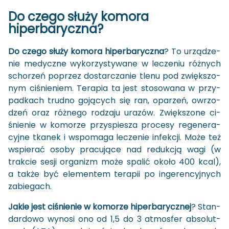
Do czego służy ko­mo­ra
hi­per­ba­rycz­na?
Do czego służy ko­mo­ra hi­per­ba­rycz­na
? To urzą­dze­
nie me­dycz­ne wy­ko­rzy­sty­wa­ne w le­cze­niu róż­nych
scho­rzeń po­przez do­star­cza­nie tlenu pod zwięk­szo­
nym ci­śnie­niem. Te­ra­pia ta jest sto­so­wa­na w przy­
pad­kach trud­no go­ją­cych się ran, opa­rzeń, owrzo­
dzeń oraz róż­ne­go ro­dza­ju ura­zów. Zwięk­szo­ne ci­
śnie­nie w ko­mo­rze przy­spie­sza pro­ce­sy re­ge­ne­ra­
cyj­ne tka­nek i wspo­ma­ga le­cze­nie in­fek­cji. Może też
wspie­rać osoby pra­cu­ją­ce nad re­duk­cją wagi (w
trak­cie sesji or­ga­nizm może spa­lić około 400 kcal),
a także być ele­men­tem te­ra­pii po in­ge­ren­cyj­nych
za­bie­gach.
Jakie jest ci­śnie­nie w ko­mo­rze hi­per­ba­rycz­nej
? Stan­
dar­do­wo wy­no­si ono od 1,5 do 3 at­mos­fer ab­so­lut­