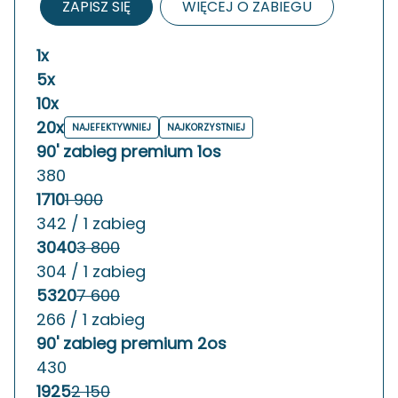
ZAPISZ SIĘ
WIĘCEJ O ZABIEGU
1x
5x
10x
20x
NAJEFEKTYWNIEJ
NAJKORZYSTNIEJ
90' zabieg premium 1os
380
1710
1 900
342 / 1 zabieg
3040
3 800
304 / 1 zabieg
5320
7 600
266 / 1 zabieg
90' zabieg premium 2os
430
1925
2 150