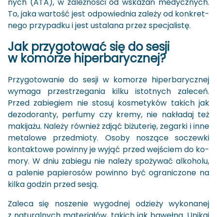
nych (ATA), w za­leż­no­ści od wska­zań me­dycz­nych.
To, jaka war­tość jest od­po­wied­nia za­le­ży od kon­kret­
ne­go przy­pad­ku i jest usta­la­na przez spe­cja­li­stę.
Jak przy­go­to­wać się do sesji
w ko­mo­rze hi­per­ba­rycz­nej?
Przy­go­to­wa­nie do sesji w ko­mo­rze hi­per­ba­rycz­nej
wy­ma­ga prze­strze­ga­nia kilku istot­nych za­le­ceń.
Przed za­bie­giem nie sto­suj ko­sme­ty­ków ta­kich jak
dez­odo­ran­ty, per­fu­my czy kremy, nie na­kła­daj też
ma­ki­ja­żu. Na­le­ży rów­nież zdjąć bi­żu­te­rię, ze­gar­ki i inne
me­ta­lo­we przed­mio­ty. Osoby no­szą­ce so­czew­ki
kon­tak­to­we po­win­ny je wyjąć przed wej­ściem do ko­
mo­ry. W dniu za­bie­gu nie na­le­ży spo­ży­wać al­ko­ho­lu,
a pa­le­nie pa­pie­ro­sów po­win­no być ogra­ni­czo­ne na
kilka go­dzin przed sesją.
Za­le­ca się no­sze­nie wy­god­nej odzie­ży wy­ko­na­nej
z na­tu­ral­nych ma­te­ria­łów, ta­kich jak ba­weł­na. Uni­kaj