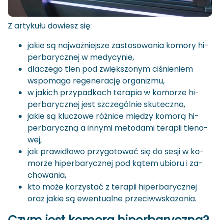
Z ar­ty­ku­łu do­wiesz się:
jakie są naj­waż­niej­sze za­sto­so­wa­nia ko­mo­ry hi­
per­ba­rycz­nej w me­dy­cy­nie,
dla­cze­go tlen pod zwięk­szo­nym ci­śnie­niem
wspo­ma­ga re­ge­ne­ra­cję or­ga­ni­zmu,
w ja­kich przy­pad­kach te­ra­pia w ko­mo­rze hi­
per­ba­rycz­nej jest szcze­gól­nie sku­tecz­na,
jakie są klu­czo­we róż­ni­ce mię­dzy ko­mo­rą hi­
per­ba­rycz­ną a in­ny­mi me­to­da­mi te­ra­pii tle­no­
wej,
jak pra­wi­dło­wo przy­go­to­wać się do sesji w ko­
mo­rze hi­per­ba­rycz­nej pod kątem ubio­ru i za­
cho­wa­nia,
kto może ko­rzy­stać z te­ra­pii hi­per­ba­rycz­nej
oraz jakie są ewen­tu­al­ne prze­ciw­wska­za­nia.