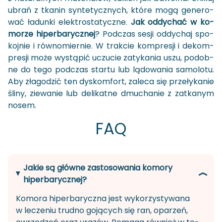
ubrań z tka­nin syn­te­tycz­nych, które mogą ge­ne­ro­
wać ła­dun­ki elek­tro­sta­tycz­ne.
Jak od­dy­chać w ko­
mo­rze hi­per­ba­rycz­nej
? Pod­czas sesji od­dy­chaj spo­
koj­nie i rów­no­mier­nie. W trak­cie kom­pre­sji i de­kom­
pre­sji może wy­stą­pić uczu­cie za­ty­ka­nia uszu, po­dob­
ne do tego pod­czas star­tu lub lą­do­wa­nia sa­mo­lo­tu.
Aby zła­go­dzić ten dys­kom­fort, za­le­ca się prze­ły­ka­nie
śliny, zie­wa­nie lub de­li­kat­ne dmu­cha­nie z za­tka­nym
nosem.
FAQ
Jakie są główne zastosowania komory
hiperbarycznej?
Ko­mo­ra hi­per­ba­rycz­na jest wy­ko­rzy­sty­wa­na
w le­cze­niu trud­no go­ją­cych się ran, opa­rzeń,