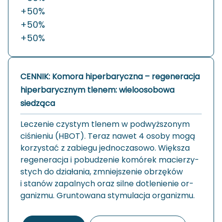
+50%
+50%
+50%
CENNIK: Komora hiperbaryczna – regeneracja
hiperbarycznym tlenem: wieloosobowa
siedząca
Le­cze­nie czy­stym tle­nem w pod­wyż­szo­nym
ci­śnie­niu (HBOT). Teraz nawet 4 osoby mogą
ko­rzy­stać z za­bie­gu jed­no­cza­so­wo. Więk­sza
re­ge­ne­ra­cja i po­bu­dze­nie ko­mó­rek ma­cie­rzy­
stych do dzia­ła­nia, zmniej­sze­nie obrzę­ków
i sta­nów za­pal­nych oraz silne do­tle­nie­nie or­
ga­ni­zmu. Grun­to­wa­na sty­mu­la­cja or­ga­ni­zmu.