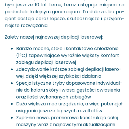
było jesz­cze 10 lat temu, teraz ustę­pu­je miej­sca na
pie­de­sta­le ko­lej­nym ge­ne­ra­cjom. To do­brze, bo pa­
cjent do­sta­je coraz lep­sze, sku­tecz­niej­sze i przy­jem­
niej­sze roz­wią­za­nia.
Za­le­ty na­szej naj­now­szej de­pi­la­cji la­se­ro­wej:
Bar­dzo mocne, stałe i kon­tak­to­we chło­dze­nie
(1°C) za­pew­nia­ją­ce wy­raź­nie więk­szy kom­fort
za­bie­gu de­pi­la­cji la­se­ro­wej
Zde­cy­do­wa­nie krót­sze za­bie­gi de­pi­la­cji la­se­ro­
wej, dzię­ki więk­szej szyb­ko­ści dzia­ła­nia
Spe­cja­li­stycz­ne tryby do­pa­so­wa­ne in­dy­wi­du­al­
nie do ko­lo­ru skóry i włosa, gę­sto­ści owło­sie­nia
oraz ilo­ści wy­ko­na­nych za­bie­gów
Dużo więk­sza moc urzą­dze­nia, a więc po­ten­cjał
osią­ga­nia jesz­cze lep­szych re­zul­ta­tów
Zu­peł­nie nowa, pre­mie­ro­wa kon­struk­cja całej
ma­szy­ny wraz z naj­now­szy­mi ak­tu­ali­za­cja­mi