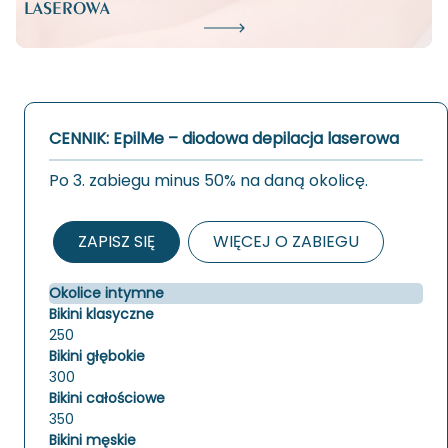
LASEROWA
CENNIK: EpilMe – diodowa depilacja laserowa
Po 3. za­bie­gu minus 50% na daną oko­li­cę.
ZAPISZ SIĘ
WIĘCEJ O ZABIEGU
Okolice intymne
Bikini klasyczne
250
Bikini głębokie
300
Bikini całościowe
350
Bikini męskie