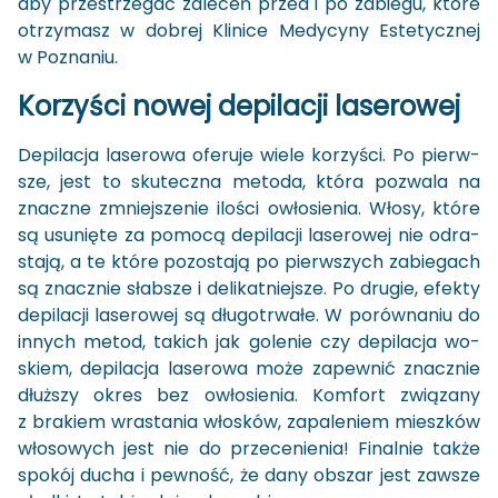
aby prze­strze­gać za­le­ceń przed i po za­bie­gu, które
otrzy­masz w do­brej Kli­ni­ce Me­dy­cy­ny Es­te­tycz­nej
w Po­zna­niu.
Ko­rzy­ści nowej de­pi­la­cji la­se­ro­wej
De­pi­la­cja la­se­ro­wa ofe­ru­je wiele ko­rzy­ści. Po pierw­
sze, jest to sku­tecz­na me­to­da, która po­zwa­la na
znacz­ne zmniej­sze­nie ilo­ści owło­sie­nia. Włosy, które
są usu­nię­te za po­mo­cą de­pi­la­cji la­se­ro­wej nie od­ra­
sta­ją, a te które po­zo­sta­ją po pierw­szych za­bie­gach
są znacz­nie słab­sze i de­li­kat­niej­sze. Po dru­gie, efek­ty
de­pi­la­cji la­se­ro­wej są dłu­go­trwa­łe. W po­rów­na­niu do
in­nych metod, ta­kich jak go­le­nie czy de­pi­la­cja wo­
skiem, de­pi­la­cja la­se­ro­wa może za­pew­nić znacz­nie
dłuż­szy okres bez owło­sie­nia. Kom­fort zwią­za­ny
z bra­kiem wra­sta­nia wło­sków, za­pa­le­niem miesz­ków
wło­so­wych jest nie do prze­ce­nie­nia! Fi­nal­nie także
spo­kój ducha i pew­ność, że dany ob­szar jest za­wsze