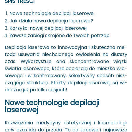
SPIS TREŚCI
Nowe technologie depilacji laserowej
Jak działa nowa depilacja laserowa?
Korzyści nowej depilacji laserowej
Zawsze zabiegi skrojone do Twoich potrzeb
De­pi­la­cja la­se­ro­wa to in­no­wa­cyj­na i sku­tecz­na me­
to­da usu­wa­nia nie­chcia­ne­go owło­sie­nia na dłuż­szy
czas. Wy­ko­rzy­stu­je ona skon­cen­tro­wa­ne wiąz­ki
świa­tła la­se­ro­we­go, które do­cie­ra­ją do miesz­ka wło­
so­we­go i w kon­tro­lo­wa­ny, se­lek­tyw­ny spo­sób nisz­
czą jego struk­tu­rę. Efek­ty de­pi­la­cji la­se­ro­wej są wi­
docz­ne już po kilku se­sjach!
Nowe tech­no­lo­gie de­pi­la­cji
la­se­ro­wej
Roz­wią­za­nia me­dy­cy­ny es­te­tycz­nej i ko­sme­to­lo­gii
cały czas idą do przo­du. To co to­po­we i naj­now­sze