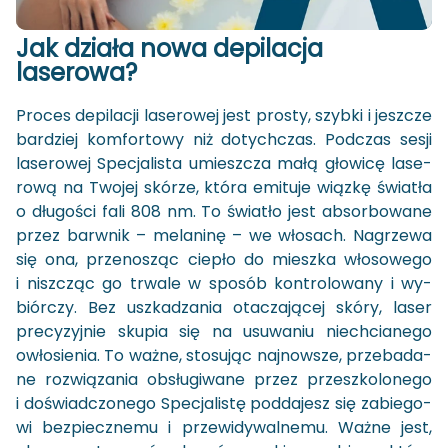
Jak dzia­ła nowa de­pi­la­cja
la­se­ro­wa?
Pro­ces de­pi­la­cji la­se­ro­wej jest pro­sty, szyb­ki i jesz­cze
bar­dziej kom­for­to­wy niż do­tych­czas. Pod­czas sesji
la­se­ro­wej Spe­cja­li­sta umiesz­cza małą gło­wi­cę la­se­
ro­wą na Two­jej skó­rze, która emi­tu­je wiąz­kę świa­tła
o dłu­go­ści fali 808 nm. To świa­tło jest ab­sor­bo­wa­ne
przez barw­nik – me­la­ni­nę – we wło­sach. Na­grze­wa
się ona, prze­no­sząc cie­pło do miesz­ka wło­so­we­go
i nisz­cząc go trwa­le w spo­sób kon­tro­lo­wa­ny i wy­
biór­czy. Bez uszka­dza­nia ota­cza­ją­cej skóry, laser
pre­cy­zyj­nie sku­pia się na usu­wa­niu nie­chcia­ne­go
owło­sie­nia. To ważne, sto­su­jąc naj­now­sze, prze­ba­da­
ne roz­wią­za­nia ob­słu­gi­wa­ne przez prze­szko­lo­ne­go
i do­świad­czo­ne­go Spe­cja­li­stę pod­da­jesz się za­bie­go­
wi bez­piecz­ne­mu i prze­wi­dy­wal­ne­mu. Ważne jest,