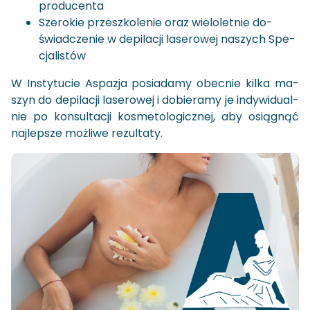
pro­du­cen­ta
Sze­ro­kie prze­szko­le­nie oraz wie­lo­let­nie do­
świad­cze­nie w de­pi­la­cji la­se­ro­wej na­szych Spe­
cja­li­stów
W In­sty­tu­cie Aspa­zja po­sia­da­my obec­nie kilka ma­
szyn do de­pi­la­cji la­se­ro­wej i do­bie­ra­my je in­dy­wi­du­al­
nie po kon­sul­ta­cji ko­sme­to­lo­gicz­nej, aby osią­gnąć
naj­lep­sze moż­li­we re­zul­ta­ty.