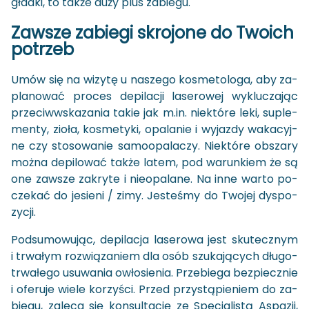
gład­ki, to także duży plus za­bie­gu.
Za­wsze za­bie­gi skro­jo­ne do Two­ich
po­trzeb
Umów się na wi­zy­tę u na­sze­go ko­sme­to­lo­ga, aby za­
pla­no­wać pro­ces de­pi­la­cji la­se­ro­wej wy­klu­cza­jąc
prze­ciw­wska­za­nia takie jak m.in. nie­któ­re leki, su­ple­
men­ty, zioła, ko­sme­ty­ki, opa­la­nie i wy­jaz­dy wa­ka­cyj­
ne czy sto­so­wa­nie sa­mo­opa­la­czy. Nie­któ­re ob­sza­ry
można de­pi­lo­wać także latem, pod wa­run­kiem że są
one za­wsze za­kry­te i nie­opa­la­ne. Na inne warto po­
cze­kać do je­sie­ni / zimy. Je­ste­śmy do Two­jej dys­po­
zy­cji.
Pod­su­mo­wu­jąc, de­pi­la­cja la­se­ro­wa jest sku­tecz­nym
i trwa­łym roz­wią­za­niem dla osób szu­ka­ją­cych dłu­go­
trwa­łe­go usu­wa­nia owło­sie­nia. Prze­bie­ga bez­piecz­nie
i ofe­ru­je wiele ko­rzy­ści. Przed przy­stą­pie­niem do za­
bie­gu, za­le­ca się kon­sul­ta­cję ze Spe­cja­li­stą Aspa­zji,