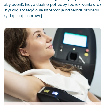
aby oce­nić in­dy­wi­du­al­ne po­trze­by i ocze­ki­wa­nia oraz
uzy­skać szcze­gó­ło­we in­for­ma­cje na temat pro­ce­du­
ry de­pi­la­cji la­se­ro­wej.